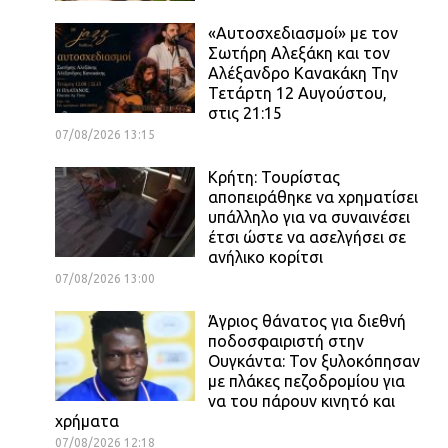
«Αυτοσχεδιασμοί» με τον
Σωτήρη Αλεξάκη και τον
Αλέξανδρο Κανακάκη Την
Τετάρτη 12 Αυγούστου,
στις 21:15
07/08/2026 13:15
Κρήτη: Τουρίστας
αποπειράθηκε να χρηματίσει
υπάλληλο για να συναινέσει
έτσι ώστε να ασελγήσει σε
ανήλικο κορίτσι
07/08/2026 13:00
Άγριος θάνατος για διεθνή
ποδοσφαιριστή στην
Ουγκάντα: Τον ξυλοκόπησαν
με πλάκες πεζοδρομίου για
να του πάρουν κινητό και
χρήματα
07/08/2026 12:18