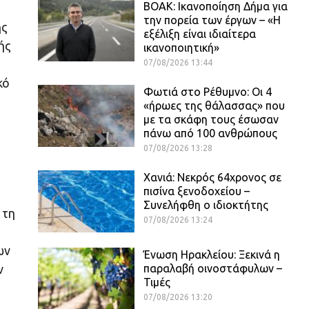
ΒΟΑΚ: Ικανοποίηση Δήμα για
την πορεία των έργων – «Η
ης
εξέλιξη είναι ιδιαίτερα
ής
ικανοποιητική»
07/08/2026 13:44
κό
Φωτιά στο Ρέθυμνο: Οι 4
«ήρωες της θάλασσας» που
με τα σκάφη τους έσωσαν
πάνω από 100 ανθρώπους
07/08/2026 13:28
Χανιά: Νεκρός 64χρονος σε
πισίνα ξενοδοχείου –
Συνελήφθη ο ιδιοκτήτης
 τη
07/08/2026 13:24
ων
Ένωση Ηρακλείου: Ξεκινά η
παραλαβή οινοστάφυλων –
ν
Τιμές
07/08/2026 13:20