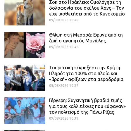
Σοκ στο Ηράκλειο: Ομολόγησε τη
δολοφονία του σκύλου Χανς – Τον
είχε υιοθετήσει από το Κυνοκομείο
09/08/2026 10:48
Θλίψη στη Μεσαρά: Έφυγε από τη
ζωή ο αγαπητός Μανώλης
09/08/2026 10:42
Τουριστική «έκρηξη» στην Κρήτη:
Πληρότητα 100% στα πλοία και
«βροχή» αφίξεων στα αεροδρόμια
09/08/2026 10:37
Γέργερη: Συγκινητική βραδιά τιμής
για τους καλλιτέχνες που «ύφαναν»
τον πολιτισμό της Πάνω Ρίζας
09/08/2026 10:31