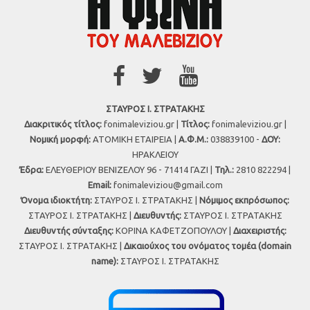
ΣΤΑΥΡΟΣ Ι. ΣΤΡΑΤΑΚΗΣ
Διακριτικός τίτλος:
fonimaleviziou.gr |
Τίτλος:
fonimaleviziou.gr |
Νομική μορφή:
ΑΤΟΜΙΚΗ ΕΤΑΙΡΕΙΑ |
Α.Φ.Μ.:
038839100 -
ΔΟΥ:
ΗΡΑΚΛΕΙΟΥ
Έδρα:
ΕΛΕΥΘΕΡΙΟΥ ΒΕΝΙΖΕΛΟΥ 96 - 71414 ΓΑΖΙ |
Τηλ.:
2810 822294 |
Εmail:
fonimaleviziou@gmail.com
Όνομα ιδιοκτήτη:
ΣΤΑΥΡΟΣ Ι. ΣΤΡΑΤΑΚΗΣ |
Νόμιμος εκπρόσωπος:
ΣΤΑΥΡΟΣ Ι. ΣΤΡΑΤΑΚΗΣ |
Διευθυντής:
ΣΤΑΥΡΟΣ Ι. ΣΤΡΑΤΑΚΗΣ
Διευθυντής σύνταξης:
ΚΟΡΙΝΑ ΚΑΦΕΤΖΟΠΟΥΛΟΥ |
Διαχειριστής:
ΣΤΑΥΡΟΣ Ι. ΣΤΡΑΤΑΚΗΣ |
Δικαιούχος του ονόματος τομέα (domain
name):
ΣΤΑΥΡΟΣ Ι. ΣΤΡΑΤΑΚΗΣ