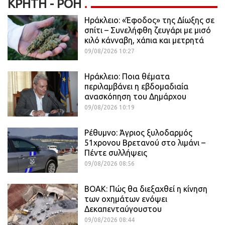
ΚΡΉΤΗ - ΡΟΗ
Ηράκλειο: «Έφοδος» της Δίωξης σε
σπίτι – Συνελήφθη ζευγάρι με μισό
κιλό κάνναβη, χάπια και μετρητά
09/08/2026 10:27
Ηράκλειο: Ποια θέματα
περιλαμβάνει η εβδομαδιαία
ανασκόπηση του Δημάρχου
09/08/2026 10:19
Ρέθυμνο: Άγριος ξυλοδαρμός
51χρονου Βρετανού στο λιμάνι –
Πέντε συλλήψεις
09/08/2026 08:56
ΒΟΑΚ: Πώς θα διεξαχθεί η κίνηση
των οχημάτων ενόψει
Δεκαπενταύγουστου
09/08/2026 08:44