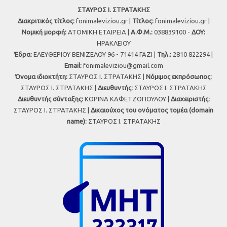
ΣΤΑΥΡΟΣ Ι. ΣΤΡΑΤΑΚΗΣ
Διακριτικός τίτλος:
fonimaleviziou.gr |
Τίτλος:
fonimaleviziou.gr |
Νομική μορφή:
ΑΤΟΜΙΚΗ ΕΤΑΙΡΕΙΑ |
Α.Φ.Μ.:
038839100 -
ΔΟΥ:
ΗΡΑΚΛΕΙΟΥ
Έδρα:
ΕΛΕΥΘΕΡΙΟΥ ΒΕΝΙΖΕΛΟΥ 96 - 71414 ΓΑΖΙ |
Τηλ.:
2810 822294 |
Εmail:
fonimaleviziou@gmail.com
Όνομα ιδιοκτήτη:
ΣΤΑΥΡΟΣ Ι. ΣΤΡΑΤΑΚΗΣ |
Νόμιμος εκπρόσωπος:
ΣΤΑΥΡΟΣ Ι. ΣΤΡΑΤΑΚΗΣ |
Διευθυντής:
ΣΤΑΥΡΟΣ Ι. ΣΤΡΑΤΑΚΗΣ
Διευθυντής σύνταξης:
ΚΟΡΙΝΑ ΚΑΦΕΤΖΟΠΟΥΛΟΥ |
Διαχειριστής:
ΣΤΑΥΡΟΣ Ι. ΣΤΡΑΤΑΚΗΣ |
Δικαιούχος του ονόματος τομέα (domain
name):
ΣΤΑΥΡΟΣ Ι. ΣΤΡΑΤΑΚΗΣ