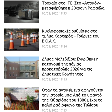
Τροχαίο στο ΙΤΕ: Στο «Αττικόν»
μεταφέρθηκε η 20χρονη Ραφαέλα
06/08/2026 18:33
Κυκλοφοριακές ρυθμίσεις στο
τμήμα Καρτερός – Γούρνες του
Β.Ο.Α.Κ.
06/08/2026 18:26
Δήμος Μαλεβιζίου: Εγκρίθηκε η
κατανομή της πάγιας
προκαταβολής 2026 για τις
Δημοτικές Κοινότητες
06/08/2026 18:15
Όταν τα αντικείμενα αφηγούνται
την ιστορία μας: Από το υφαντό
της Κιθαρίδας του 1880 μέχρι το
παλιό ραδιόφωνο της Τυλίσου
06/08/2026 17:53