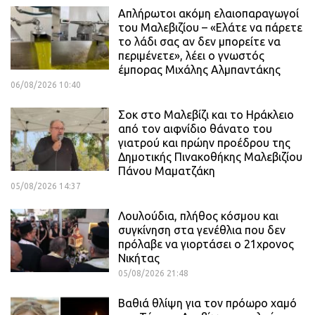
Απλήρωτοι ακόμη ελαιοπαραγωγοί
του Μαλεβιζίου – «Ελάτε να πάρετε
το λάδι σας αν δεν μπορείτε να
περιμένετε», λέει ο γνωστός
έμπορας Μιχάλης Αλμπαντάκης
06/08/2026 10:40
Σοκ στο Μαλεβίζι και το Ηράκλειο
από τον αιφνίδιο θάνατο του
γιατρού και πρώην προέδρου της
Δημοτικής Πινακοθήκης Μαλεβιζίου
Πάνου Μαματζάκη
05/08/2026 14:37
Λουλούδια, πλήθος κόσμου και
συγκίνηση στα γενέθλια που δεν
πρόλαβε να γιορτάσει ο 21χρονος
Νικήτας
05/08/2026 21:48
Βαθιά θλίψη για τον πρόωρο χαμό