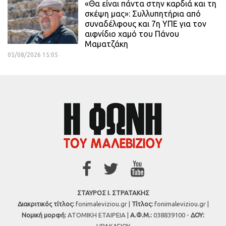
«Θα είναι πάντα στην καρδιά και τη
σκέψη μας»: Συλλυπητήρια από
συναδέλφους και 7η ΥΠΕ για τον
αιφνίδιο χαμό του Πάνου
Μαματζάκη
05/08/2026 15:05
ΣΤΑΥΡΟΣ Ι. ΣΤΡΑΤΑΚΗΣ
Διακριτικός τίτλος:
fonimaleviziou.gr |
Τίτλος:
fonimaleviziou.gr |
Νομική μορφή:
ΑΤΟΜΙΚΗ ΕΤΑΙΡΕΙΑ |
Α.Φ.Μ.:
038839100 -
ΔΟΥ:
ΗΡΑΚΛΕΙΟΥ