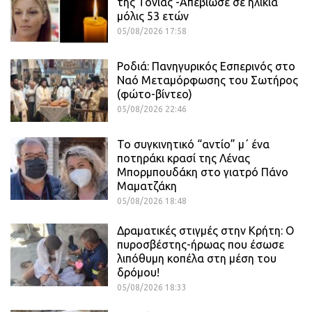
της Τόνιας -Απεβίωσε σε ηλικία
μόλις 53 ετών
05/08/2026 17:58
Ροδιά: Πανηγυρικός Εσπερινός στο
Ναό Μεταμόρφωσης του Σωτήρος
(φώτο-βίντεο)
05/08/2026 22:46
Το συγκινητικό “αντίο” μ΄ ένα
ποτηράκι κρασί της Λένας
Μπορμπουδάκη στο γιατρό Πάνο
Μαματζάκη
05/08/2026 18:48
Δραματικές στιγμές στην Κρήτη: Ο
πυροσβέστης-ήρωας που έσωσε
λιπόθυμη κοπέλα στη μέση του
δρόμου!
05/08/2026 18:33