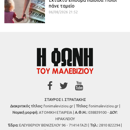
Έκτακτο επίδομα παιδιού: Ποιοι
πάνε ταμείο
06/08/2026 21:52
ΣΤΑΥΡΟΣ Ι. ΣΤΡΑΤΑΚΗΣ
Διακριτικός τίτλος:
fonimaleviziou.gr |
Τίτλος:
fonimaleviziou.gr |
Νομική μορφή:
ΑΤΟΜΙΚΗ ΕΤΑΙΡΕΙΑ |
Α.Φ.Μ.:
038839100 -
ΔΟΥ:
ΗΡΑΚΛΕΙΟΥ
Έδρα:
ΕΛΕΥΘΕΡΙΟΥ ΒΕΝΙΖΕΛΟΥ 96 - 71414 ΓΑΖΙ |
Τηλ.:
2810 822294 |