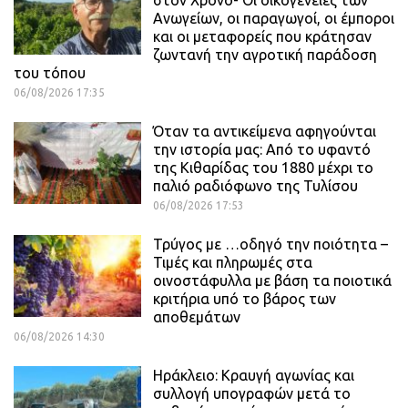
στον Χρόνο- Οι οικογένειες των
Ανωγείων, οι παραγωγοί, οι έμποροι
και οι μεταφορείς που κράτησαν
ζωντανή την αγροτική παράδοση
του τόπου
06/08/2026 17:35
Όταν τα αντικείμενα αφηγούνται
την ιστορία μας: Από το υφαντό
της Κιθαρίδας του 1880 μέχρι το
παλιό ραδιόφωνο της Τυλίσου
06/08/2026 17:53
Τρύγος με …οδηγό την ποιότητα –
Τιμές και πληρωμές στα
οινοστάφυλλα με βάση τα ποιοτικά
κριτήρια υπό το βάρος των
αποθεμάτων
06/08/2026 14:30
Ηράκλειο: Κραυγή αγωνίας και
συλλογή υπογραφών μετά το