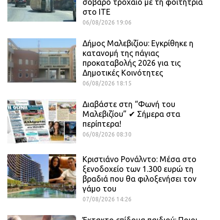
σοβαρό τροχαίο με τη φοιτήτρια
στο ΙΤΕ
06/08/2026 19:06
Δήμος Μαλεβιζίου: Εγκρίθηκε η
κατανομή της πάγιας
προκαταβολής 2026 για τις
Δημοτικές Κοινότητες
06/08/2026 18:15
Διαβάστε στη “Φωνή του
Μαλεβιζίου” ✔ Σήμερα στα
περίπτερα!
06/08/2026 08:30
Κριστιάνο Ρονάλντο: Μέσα στο
ξενοδοχείο των 1.300 ευρώ τη
βραδιά που θα φιλοξενήσει τον
γάμο του
07/08/2026 14:26