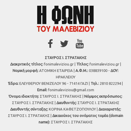
ΣΤΑΥΡΟΣ Ι. ΣΤΡΑΤΑΚΗΣ
Διακριτικός τίτλος:
fonimaleviziou.gr |
Τίτλος:
fonimaleviziou.gr |
Νομική μορφή:
ΑΤΟΜΙΚΗ ΕΤΑΙΡΕΙΑ |
Α.Φ.Μ.:
038839100 -
ΔΟΥ:
ΗΡΑΚΛΕΙΟΥ
Έδρα:
ΕΛΕΥΘΕΡΙΟΥ ΒΕΝΙΖΕΛΟΥ 96 - 71414 ΓΑΖΙ |
Τηλ.:
2810 822294 |
Εmail:
fonimaleviziou@gmail.com
Όνομα ιδιοκτήτη:
ΣΤΑΥΡΟΣ Ι. ΣΤΡΑΤΑΚΗΣ |
Νόμιμος εκπρόσωπος:
ΣΤΑΥΡΟΣ Ι. ΣΤΡΑΤΑΚΗΣ |
Διευθυντής:
ΣΤΑΥΡΟΣ Ι. ΣΤΡΑΤΑΚΗΣ
Διευθυντής σύνταξης:
ΚΟΡΙΝΑ ΚΑΦΕΤΖΟΠΟΥΛΟΥ |
Διαχειριστής:
ΣΤΑΥΡΟΣ Ι. ΣΤΡΑΤΑΚΗΣ |
Δικαιούχος του ονόματος τομέα (domain
name):
ΣΤΑΥΡΟΣ Ι. ΣΤΡΑΤΑΚΗΣ