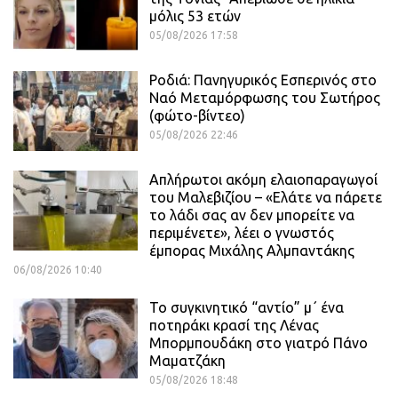
μόλις 53 ετών
05/08/2026 17:58
Ροδιά: Πανηγυρικός Εσπερινός στο
Ναό Μεταμόρφωσης του Σωτήρος
(φώτο-βίντεο)
05/08/2026 22:46
Απλήρωτοι ακόμη ελαιοπαραγωγοί
του Μαλεβιζίου – «Ελάτε να πάρετε
το λάδι σας αν δεν μπορείτε να
περιμένετε», λέει ο γνωστός
έμπορας Μιχάλης Αλμπαντάκης
06/08/2026 10:40
Το συγκινητικό “αντίο” μ΄ ένα
ποτηράκι κρασί της Λένας
Μπορμπουδάκη στο γιατρό Πάνο
Μαματζάκη
05/08/2026 18:48