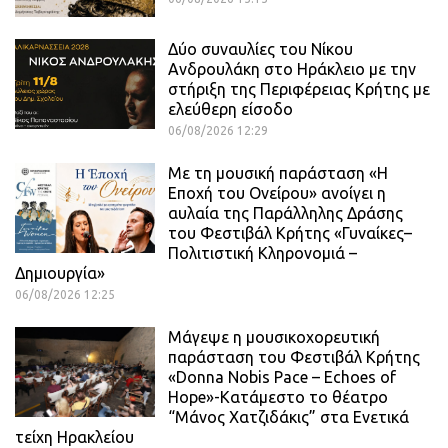
Δύο συναυλίες του Νίκου
Ανδρουλάκη στο Ηράκλειο με την
στήριξη της Περιφέρειας Κρήτης με
ελεύθερη είσοδο
06/08/2026 12:29
Με τη μουσική παράσταση «Η
Εποχή του Ονείρου» ανοίγει η
αυλαία της Παράλληλης Δράσης
του Φεστιβάλ Κρήτης «Γυναίκες–
Πολιτιστική Κληρονομιά –
Δημιουργία»
06/08/2026 12:25
Μάγεψε η μουσικοχορευτική
παράσταση του Φεστιβάλ Κρήτης
«Donna Nobis Pace – Echoes of
Hope»-Κατάμεστο το θέατρο
“Μάνος Χατζιδάκις” στα Ενετικά
τείχη Ηρακλείου