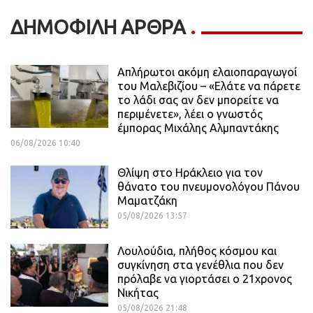
ΔΗΜΟΦΙΛΗ ΑΡΘΡΑ
Απλήρωτοι ακόμη ελαιοπαραγωγοί
του Μαλεβιζίου – «Ελάτε να πάρετε
το λάδι σας αν δεν μπορείτε να
περιμένετε», λέει ο γνωστός
έμπορας Μιχάλης Αλμπαντάκης
06/08/2026 10:40
Θλίψη στο Ηράκλειο για τον
θάνατο του πνευμονολόγου Πάνου
Μαματζάκη
05/08/2026 13:57
Λουλούδια, πλήθος κόσμου και
συγκίνηση στα γενέθλια που δεν
πρόλαβε να γιορτάσει ο 21χρονος
Νικήτας
05/08/2026 21:48