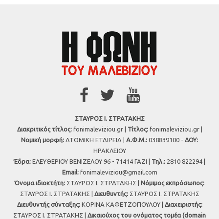
ΣΤΑΥΡΟΣ Ι. ΣΤΡΑΤΑΚΗΣ
Διακριτικός τίτλος:
fonimaleviziou.gr |
Τίτλος:
fonimaleviziou.gr |
Νομική μορφή:
ΑΤΟΜΙΚΗ ΕΤΑΙΡΕΙΑ |
Α.Φ.Μ.:
038839100 -
ΔΟΥ:
ΗΡΑΚΛΕΙΟΥ
Έδρα:
ΕΛΕΥΘΕΡΙΟΥ ΒΕΝΙΖΕΛΟΥ 96 - 71414 ΓΑΖΙ |
Τηλ.:
2810 822294 |
Εmail:
fonimaleviziou@gmail.com
Όνομα ιδιοκτήτη:
ΣΤΑΥΡΟΣ Ι. ΣΤΡΑΤΑΚΗΣ |
Νόμιμος εκπρόσωπος:
ΣΤΑΥΡΟΣ Ι. ΣΤΡΑΤΑΚΗΣ |
Διευθυντής:
ΣΤΑΥΡΟΣ Ι. ΣΤΡΑΤΑΚΗΣ
Διευθυντής σύνταξης:
ΚΟΡΙΝΑ ΚΑΦΕΤΖΟΠΟΥΛΟΥ |
Διαχειριστής:
ΣΤΑΥΡΟΣ Ι. ΣΤΡΑΤΑΚΗΣ |
Δικαιούχος του ονόματος τομέα (domain