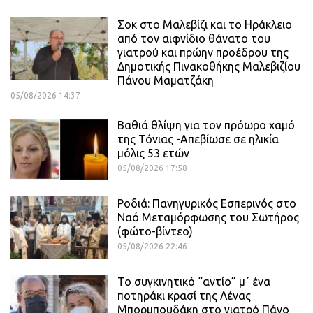
Σοκ στο Μαλεβίζι και το Ηράκλειο
από τον αιφνίδιο θάνατο του
γιατρού και πρώην προέδρου της
Δημοτικής Πινακοθήκης Μαλεβιζίου
Πάνου Μαματζάκη
05/08/2026 14:37
Βαθιά θλίψη για τον πρόωρο χαμό
της Τόνιας -Απεβίωσε σε ηλικία
μόλις 53 ετών
05/08/2026 17:58
Ροδιά: Πανηγυρικός Εσπερινός στο
Ναό Μεταμόρφωσης του Σωτήρος
(φώτο-βίντεο)
05/08/2026 22:46
Το συγκινητικό “αντίο” μ΄ ένα
ποτηράκι κρασί της Λένας
Μπορμπουδάκη στο γιατρό Πάνο