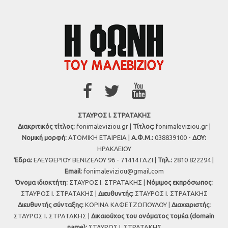
ΣΤΑΥΡΟΣ Ι. ΣΤΡΑΤΑΚΗΣ
Διακριτικός τίτλος:
fonimaleviziou.gr |
Τίτλος:
fonimaleviziou.gr |
Νομική μορφή:
ΑΤΟΜΙΚΗ ΕΤΑΙΡΕΙΑ |
Α.Φ.Μ.:
038839100 -
ΔΟΥ:
ΗΡΑΚΛΕΙΟΥ
Έδρα:
ΕΛΕΥΘΕΡΙΟΥ ΒΕΝΙΖΕΛΟΥ 96 - 71414 ΓΑΖΙ |
Τηλ.:
2810 822294 |
Εmail:
fonimaleviziou@gmail.com
Όνομα ιδιοκτήτη:
ΣΤΑΥΡΟΣ Ι. ΣΤΡΑΤΑΚΗΣ |
Νόμιμος εκπρόσωπος:
ΣΤΑΥΡΟΣ Ι. ΣΤΡΑΤΑΚΗΣ |
Διευθυντής:
ΣΤΑΥΡΟΣ Ι. ΣΤΡΑΤΑΚΗΣ
Διευθυντής σύνταξης:
ΚΟΡΙΝΑ ΚΑΦΕΤΖΟΠΟΥΛΟΥ |
Διαχειριστής:
ΣΤΑΥΡΟΣ Ι. ΣΤΡΑΤΑΚΗΣ |
Δικαιούχος του ονόματος τομέα (domain
name):
ΣΤΑΥΡΟΣ Ι. ΣΤΡΑΤΑΚΗΣ