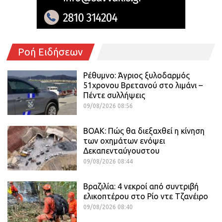
Ροή Ειδήσεων
Ρέθυμνο: Άγριος ξυλοδαρμός
51χρονου Βρετανού στο λιμάνι –
Πέντε συλλήψεις
09/08/2026 08:56
ΒΟΑΚ: Πώς θα διεξαχθεί η κίνηση
των οχημάτων ενόψει
Δεκαπενταύγουστου
09/08/2026 08:44
Βραζιλία: 4 νεκροί από συντριβή
ελικοπτέρου στο Ρίο ντε Τζανέιρο
09/08/2026 08:40