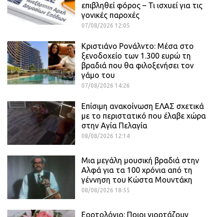
επιβληθεί φόρος – Τι ισχυεί για τις
γονικές παροχές
07/08/2026 12:05
Κριστιάνο Ρονάλντο: Μέσα στο
ξενοδοχείο των 1.300 ευρώ τη
βραδιά που θα φιλοξενήσει τον
γάμο του
07/08/2026 14:26
Επίσιμη ανακοίνωση ΕΛΑΣ σχετικά
με το περιστατικό που έλαβε χώρα
στην Αγία Πελαγία
08/08/2026 12:14
Μια μεγάλη μουσική βραδιά στην
Αλφά για τα 100 χρόνια από τη
γέννηση του Κώστα Μουντάκη
08/08/2026 18:55
Εορτολόγιο: Ποιοι γιορτάζουν