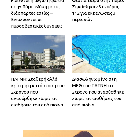
Μαίνεται η μεγάλη φωτιά
Φωτιά τώρα στην Πάρο:
στην Πάρο: Μάχη με τις
Σηκώθηκαν 3 εναέρια,
διάσπαρτες εστίες –
112 για εκκενώσεις 3
Ενισχύονται οι
περιοχών
πυροσβεστικές δυνάμεις
ΠΑΓΝΗ: Σταθερή αλλά
Διασωληνωμένο στη
κρίσιμη η κατάσταση του
ΜΕΘ του ΠΑΓΝΗ το
2χρονου που
2χρονο που ανασύρθηκε
ανασύρθηκε χωρίς τις
χωρίς τις αισθήσεις του
αισθήσεις του από πισίνα
από πισίνα