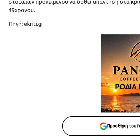
στοιχείων προκειμένου να δοθεί απάντηση στα κρ
49χρονου.
Πηγή: ekriti.gr
Προσθήκη του fo