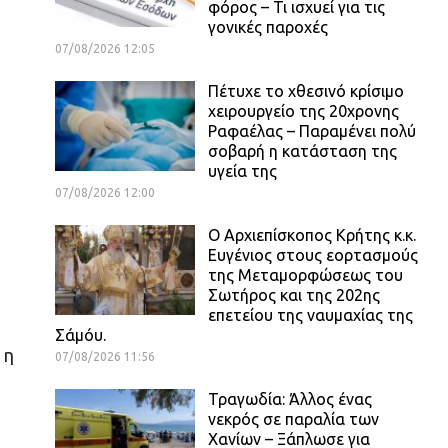
φόρος – Τι ισχυεί για τις
γονικές παροχές
07/08/2026 12:05
Πέτυχε το χθεσινό κρίσιμο
χειρουργείο της 20χρονης
Ραφαέλας – Παραμένει πολύ
σοβαρή η κατάσταση της
υγεία της
07/08/2026 12:00
Ο Αρχιεπίσκοπος Κρήτης κ.κ.
Ευγένιος στους εορτασμούς
της Μεταμορφώσεως του
Σωτήρος και της 202ης
επετείου της ναυμαχίας της
Σάμόυ.
 η
07/08/2026 11:56
Τραγωδία: Άλλος ένας
νεκρός σε παραλία των
Χανίων – Ξάπλωσε για