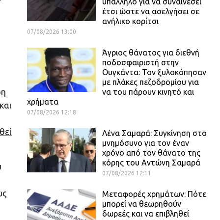
υπάλληλο για να συναινέσει
έτσι ώστε να ασελγήσει σε
ανήλικο κορίτσι
07/08/2026 13:00
Άγριος θάνατος για διεθνή
ποδοσφαιριστή στην
Ουγκάντα: Τον ξυλοκόπησαν
με πλάκες πεζοδρομίου για
ρη
να του πάρουν κινητό και
χρήματα
και
07/08/2026 12:18
θεί
Λένα Σαμαρά: Συγκίνηση στο
μνημόσυνο για τον έναν
χρόνο από τον θάνατο της
κόρης του Αντώνη Σαμαρά
υ
07/08/2026 12:11
ώς
Μεταφορές χρημάτων: Πότε
μπορεί να θεωρηθούν
δωρεές και να επιβληθεί