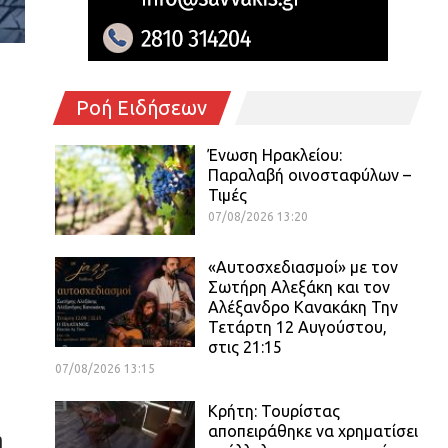
Ροή Ειδήσεων
Ένωση Ηρακλείου:
Παραλαβή οινοσταφύλων –
Τιμές
07/08/2026 13:20
«Αυτοσχεδιασμοί» με τον
Σωτήρη Αλεξάκη και τον
Αλέξανδρο Κανακάκη Την
Τετάρτη 12 Αυγούστου,
στις 21:15
07/08/2026 13:15
Κρήτη: Τουρίστας
αποπειράθηκε να χρηματίσει
η