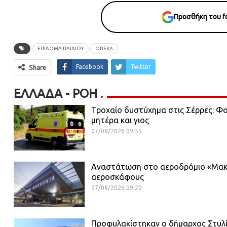
Προσθήκη του fo
ΕΠΙΔΟΜΑ ΠΑΙΔΙΟΥ
ΟΠΕΚΑ
Facebook
Twitter
Share
ΕΛΛΆΔΑ - ΡΟΗ
Τροχαίο δυστύχημα στις Σέρρες: Φ
μητέρα και γιος
07/08/2026 09:55
Αναστάτωση στο αεροδρόμιο «Μακε
αεροσκάφους
07/08/2026 09:20
Προφυλακίστηκαν ο δήμαρχος Στυλίδ