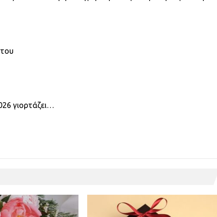
στου
026 γιορτάζει…