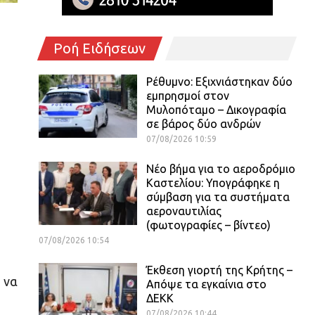
Ροή Ειδήσεων
Ρέθυμνο: Εξιχνιάστηκαν δύο
εμπρησμοί στον
Μυλοπόταμο – Δικογραφία
σε βάρος δύο ανδρών
07/08/2026 10:59
Νέο βήμα για το αεροδρόμιο
Καστελίου: Υπογράφηκε η
σύμβαση για τα συστήματα
αεροναυτιλίας
(φωτογραφίες – βίντεο)
07/08/2026 10:54
Έκθεση γιορτή της Κρήτης –
 να
Απόψε τα εγκαίνια στο
ΔΕΚΚ
07/08/2026 10:44