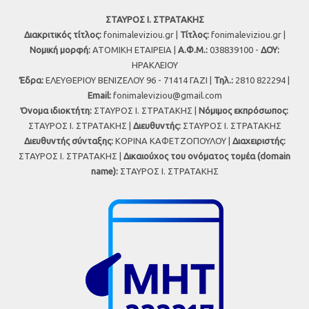
ΣΤΑΥΡΟΣ Ι. ΣΤΡΑΤΑΚΗΣ
Διακριτικός τίτλος:
fonimaleviziou.gr |
Τίτλος:
fonimaleviziou.gr |
Νομική μορφή:
ΑΤΟΜΙΚΗ ΕΤΑΙΡΕΙΑ |
Α.Φ.Μ.:
038839100 -
ΔΟΥ:
ΗΡΑΚΛΕΙΟΥ
Έδρα:
ΕΛΕΥΘΕΡΙΟΥ ΒΕΝΙΖΕΛΟΥ 96 - 71414 ΓΑΖΙ |
Τηλ.:
2810 822294 |
Εmail:
fonimaleviziou@gmail.com
Όνομα ιδιοκτήτη:
ΣΤΑΥΡΟΣ Ι. ΣΤΡΑΤΑΚΗΣ |
Νόμιμος εκπρόσωπος:
ΣΤΑΥΡΟΣ Ι. ΣΤΡΑΤΑΚΗΣ |
Διευθυντής:
ΣΤΑΥΡΟΣ Ι. ΣΤΡΑΤΑΚΗΣ
Διευθυντής σύνταξης:
ΚΟΡΙΝΑ ΚΑΦΕΤΖΟΠΟΥΛΟΥ |
Διαχειριστής:
ΣΤΑΥΡΟΣ Ι. ΣΤΡΑΤΑΚΗΣ |
Δικαιούχος του ονόματος τομέα (domain
name):
ΣΤΑΥΡΟΣ Ι. ΣΤΡΑΤΑΚΗΣ