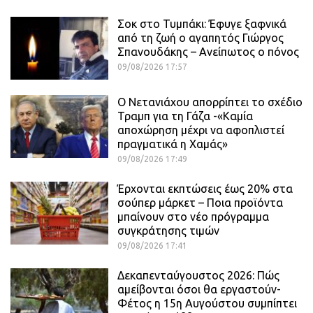
Σοκ στο Τυμπάκι: Έφυγε ξαφνικά
από τη ζωή ο αγαπητός Γιώργος
Σπανουδάκης – Ανείπωτος ο πόνος
09/08/2026 17:57
Ο Νετανιάχου απορρίπτει το σχέδιο
Τραμπ για τη Γάζα -«Καμία
αποχώρηση μέχρι να αφοπλιστεί
πραγματικά η Χαμάς»
09/08/2026 17:49
Έρχονται εκπτώσεις έως 20% στα
σούπερ μάρκετ – Ποια προϊόντα
μπαίνουν στο νέο πρόγραμμα
συγκράτησης τιμών
09/08/2026 17:41
Δεκαπενταύγουστος 2026: Πώς
αμείβονται όσοι θα εργαστούν-
Φέτος η 15η Αυγούστου συμπίπτει