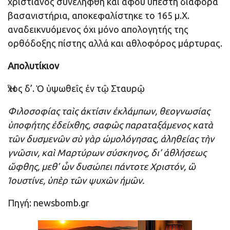
χριστιανός συνελήφθη και αφού υπέστη διάφορα
βασανιστήρια, αποκεφαλίστηκε το 165 μ.X.
αναδεικνυόμενος όχι μόνο απολογητής της
ορθόδοξης πίστης αλλά και αθλοφόρος μάρτυρας.
Απολυτίκιον
Ἦχος δ’. Ὁ ὑψωθεῖς ἐν τῷ Σταυρῷ
Φιλοσοφίας ταὶς ἀκτίσιν ἐκλάμπων, θεογνωσίας
ὑποφήτης ἐδείχθης, σαφῶς παραταξάμενος κατὰ
τῶν δυσμενῶν σὺ γὰρ ὠμολόγησας, ἀληθείας τὴν
γνῶσιν, καὶ Μαρτύρων σύσκηνος, δι’ ἀθλήσεως
ὤφθης, μεθ’ ὧν δυσώπει πάντοτε Χριστόν, ὢ
Ἰουστίνε, ὑπὲρ τῶν ψυχῶν ἠμῶν.
Πηγή: newsbomb.gr