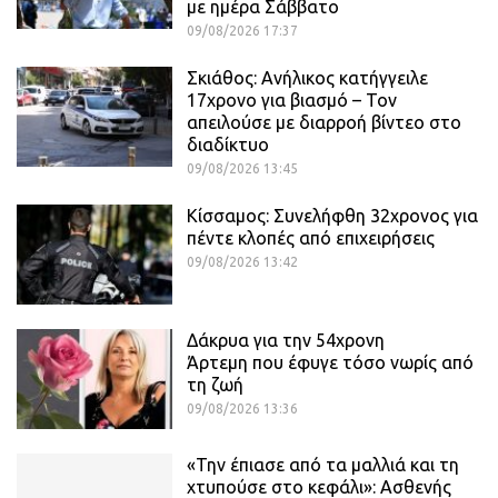
με ημέρα Σάββατο
09/08/2026 17:37
Σκιάθος: Ανήλικος κατήγγειλε
17χρονο για βιασμό – Τον
απειλούσε με διαρροή βίντεο στο
διαδίκτυο
09/08/2026 13:45
Κίσσαμος: Συνελήφθη 32χρονος για
πέντε κλοπές από επιχειρήσεις
09/08/2026 13:42
Δάκρυα για την 54χρονη
Άρτεμη που έφυγε τόσο νωρίς από
τη ζωή
09/08/2026 13:36
«Την έπιασε από τα μαλλιά και τη
χτυπούσε στο κεφάλι»: Ασθενής