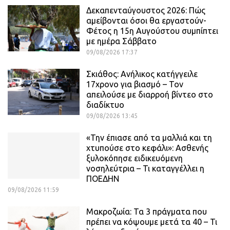
Δεκαπενταύγουστος 2026: Πώς
αμείβονται όσοι θα εργαστούν-
Φέτος η 15η Αυγούστου συμπίπτει
με ημέρα Σάββατο
09/08/2026 17:37
Σκιάθος: Ανήλικος κατήγγειλε
17χρονο για βιασμό – Τον
απειλούσε με διαρροή βίντεο στο
διαδίκτυο
09/08/2026 13:45
«Την έπιασε από τα μαλλιά και τη
χτυπούσε στο κεφάλι»: Ασθενής
ξυλοκόπησε ειδικευόμενη
νοσηλεύτρια – Τι καταγγέλλει η
ΠΟΕΔΗΝ
09/08/2026 11:59
Μακροζωία: Τα 3 πράγματα που
πρέπει να κόψουμε μετά τα 40 – Τι