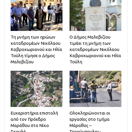
Τη μνήμη των ηρώων
Ο Δήμος Μαλεβιζίου
καταδρομέων Νικόλαου
τιμάει τη μνήμη των
Καβροχωριανού και Ηλία
καταδρομέων Νικόλαου
Τούλη τίμησε ο Δήμος
Καβροχωριανού και Ηλία
Μαλεβιζίου
Τούλη
Ευχαριστήρια επιστολή
Ολοκληρώνονται οι
από τον Πρόεδρο
εργασίες στο τμήμα
Μαράθου στο Νίκο
Μάραθος –
Σκουλά
Στρούμπουλας-