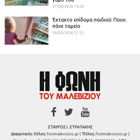
07/08/2026 14:26
Έκτακτο επίδομα παιδιού: Ποιοι
πάνε ταμείο
06/08/2026 21:52
ΣΤΑΥΡΟΣ Ι. ΣΤΡΑΤΑΚΗΣ
Διακριτικός τίτλος:
fonimaleviziou.gr |
Τίτλος:
fonimaleviziou.gr |