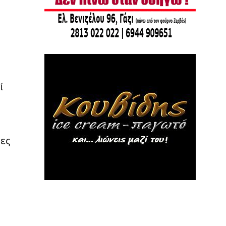
ί
μες