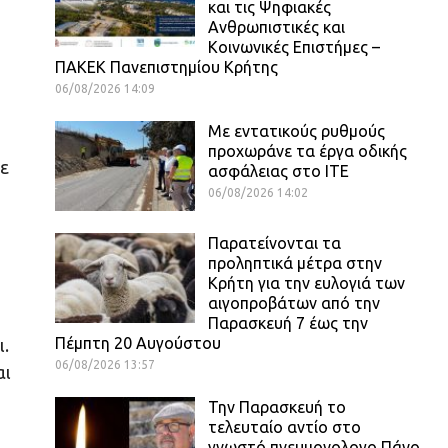
και τις Ψηφιακές
Ανθρωπιστικές και
Κοινωνικές Επιστήμες –
ΠΑΚΕΚ Πανεπιστημίου Κρήτης
06/08/2026 14:09
Με εντατικούς ρυθμούς
προχωράνε τα έργα οδικής
ε
ασφάλειας στο ΙΤΕ
06/08/2026 14:02
Παρατείνονται τα
προληπτικά μέτρα στην
Κρήτη για την ευλογιά των
αιγοπροβάτων από την
Παρασκευή 7 έως την
Πέμπτη 20 Αυγούστου
ι.
06/08/2026 13:57
αι
Την Παρασκευή το
τελευταίο αντίο στο
γνωστό πνευμονολογο Πάνο