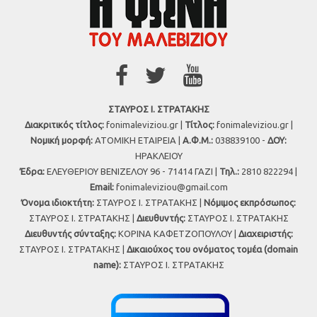
ΣΤΑΥΡΟΣ Ι. ΣΤΡΑΤΑΚΗΣ
Διακριτικός τίτλος:
fonimaleviziou.gr |
Τίτλος:
fonimaleviziou.gr |
Νομική μορφή:
ΑΤΟΜΙΚΗ ΕΤΑΙΡΕΙΑ |
Α.Φ.Μ.:
038839100 -
ΔΟΥ:
ΗΡΑΚΛΕΙΟΥ
Έδρα:
ΕΛΕΥΘΕΡΙΟΥ ΒΕΝΙΖΕΛΟΥ 96 - 71414 ΓΑΖΙ |
Τηλ.:
2810 822294 |
Εmail:
fonimaleviziou@gmail.com
Όνομα ιδιοκτήτη:
ΣΤΑΥΡΟΣ Ι. ΣΤΡΑΤΑΚΗΣ |
Νόμιμος εκπρόσωπος:
ΣΤΑΥΡΟΣ Ι. ΣΤΡΑΤΑΚΗΣ |
Διευθυντής:
ΣΤΑΥΡΟΣ Ι. ΣΤΡΑΤΑΚΗΣ
Διευθυντής σύνταξης:
ΚΟΡΙΝΑ ΚΑΦΕΤΖΟΠΟΥΛΟΥ |
Διαχειριστής:
ΣΤΑΥΡΟΣ Ι. ΣΤΡΑΤΑΚΗΣ |
Δικαιούχος του ονόματος τομέα (domain
name):
ΣΤΑΥΡΟΣ Ι. ΣΤΡΑΤΑΚΗΣ