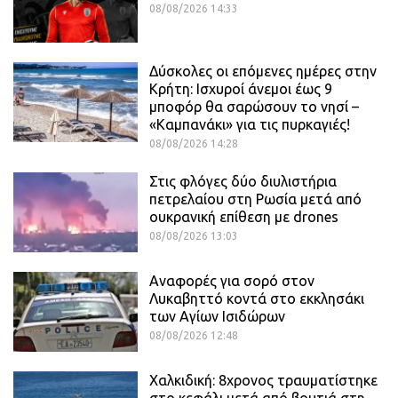
08/08/2026 14:33
Δύσκολες οι επόμενες ημέρες στην
Κρήτη: Ισχυροί άνεμοι έως 9
μποφόρ θα σαρώσουν το νησί –
«Καμπανάκι» για τις πυρκαγιές!
08/08/2026 14:28
Στις φλόγες δύο διυλιστήρια
πετρελαίου στη Ρωσία μετά από
ουκρανική επίθεση με drones
08/08/2026 13:03
Αναφορές για σορό στον
Λυκαβηττό κοντά στο εκκλησάκι
των Αγίων Ισιδώρων
08/08/2026 12:48
Χαλκιδική: 8χρονος τραυματίστηκε
στο κεφάλι μετά από βουτιά στη