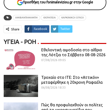
Προσθήκη του fonimaleviziou.gr στην Google
ΑΜΙΒΑΝΤΑΜΑΜΠΗ
ΘΕΡΑΠΕΊΑ
ΚΑΡΚΙΝΙΚΟΙ ΟΓΚΟΙ
Facebook
Twitter
Share
ΥΓΕΊΑ - ΡΟΗ
Εθελοντική αιμοδοσία στο αίθριο
της Λότζια το Σάββατο 08-08-2026
07/08/2026 09:05
Τροχαίο στο ΙΤΕ: Στο «Αττικόν»
μεταφέρθηκε η 20χρονη Ραφαέλα
06/08/2026 18:33
Πώς θα προφυλαχθούν οι πολίτες
από τα μικροσωματίδια που