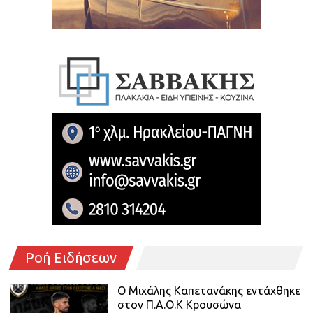
Ροή Ειδήσεων
O Mιχάλης Καπετανάκης εντάχθηκε
στον Π.Α.Ο.Κ Κρουσώνα