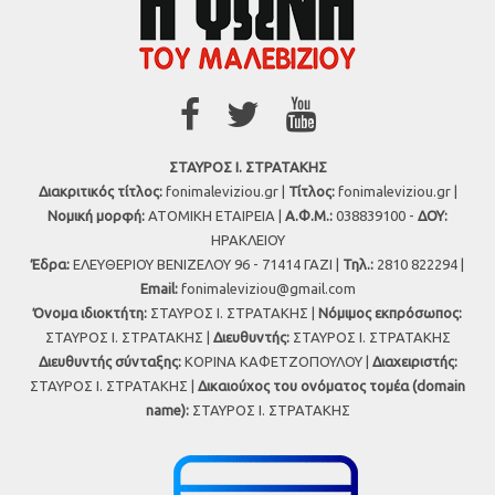
ΣΤΑΥΡΟΣ Ι. ΣΤΡΑΤΑΚΗΣ
Διακριτικός τίτλος:
fonimaleviziou.gr |
Τίτλος:
fonimaleviziou.gr |
Νομική μορφή:
ΑΤΟΜΙΚΗ ΕΤΑΙΡΕΙΑ |
Α.Φ.Μ.:
038839100 -
ΔΟΥ:
ΗΡΑΚΛΕΙΟΥ
Έδρα:
ΕΛΕΥΘΕΡΙΟΥ ΒΕΝΙΖΕΛΟΥ 96 - 71414 ΓΑΖΙ |
Τηλ.:
2810 822294 |
Εmail:
fonimaleviziou@gmail.com
Όνομα ιδιοκτήτη:
ΣΤΑΥΡΟΣ Ι. ΣΤΡΑΤΑΚΗΣ |
Νόμιμος εκπρόσωπος:
ΣΤΑΥΡΟΣ Ι. ΣΤΡΑΤΑΚΗΣ |
Διευθυντής:
ΣΤΑΥΡΟΣ Ι. ΣΤΡΑΤΑΚΗΣ
Διευθυντής σύνταξης:
ΚΟΡΙΝΑ ΚΑΦΕΤΖΟΠΟΥΛΟΥ |
Διαχειριστής:
ΣΤΑΥΡΟΣ Ι. ΣΤΡΑΤΑΚΗΣ |
Δικαιούχος του ονόματος τομέα (domain
name):
ΣΤΑΥΡΟΣ Ι. ΣΤΡΑΤΑΚΗΣ