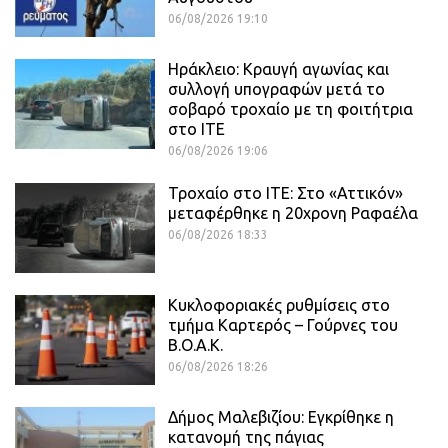
06/08/2026 19:10
Ηράκλειο: Κραυγή αγωνίας και
συλλογή υπογραφών μετά το
σοβαρό τροχαίο με τη φοιτήτρια
στο ΙΤΕ
06/08/2026 19:06
Τροχαίο στο ΙΤΕ: Στο «Αττικόν»
μεταφέρθηκε η 20χρονη Ραφαέλα
06/08/2026 18:33
Κυκλοφοριακές ρυθμίσεις στο
τμήμα Καρτερός – Γούρνες του
Β.Ο.Α.Κ.
06/08/2026 18:26
Δήμος Μαλεβιζίου: Εγκρίθηκε η
κατανομή της πάγιας