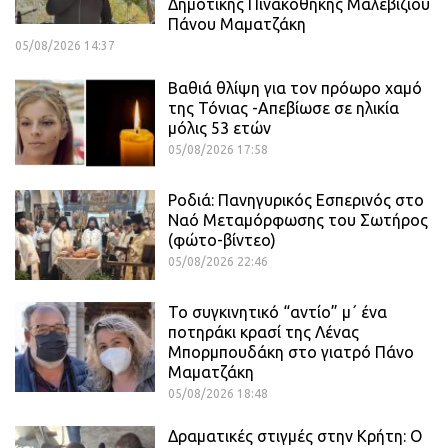
Δημοτικής Πινακοθήκης Μαλεβιζίου
Πάνου Μαματζάκη
05/08/2026 14:37
Βαθιά θλίψη για τον πρόωρο χαμό
της Τόνιας -Απεβίωσε σε ηλικία
μόλις 53 ετών
05/08/2026 17:58
Ροδιά: Πανηγυρικός Εσπερινός στο
Ναό Μεταμόρφωσης του Σωτήρος
(φώτο-βίντεο)
05/08/2026 22:46
Το συγκινητικό “αντίο” μ΄ ένα
ποτηράκι κρασί της Λένας
Μπορμπουδάκη στο γιατρό Πάνο
Μαματζάκη
05/08/2026 18:48
Δραματικές στιγμές στην Κρήτη: Ο