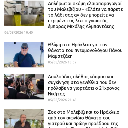
Απλήρωτοι ακόμη ελαιοπαραγωγοί
του Μαλεβιζίου – «Ελάτε να πάρετε
το λάδι σας αν δεν μπορείτε να
περιμένετε», λέει ο γνωστός
έμπορας Μιχάλης Αλμπαντάκης
06/08/2026 10:40
Θλίψη στο Ηράκλειο για τον
θάνατο του πνευμονολόγου Πάνου
Μαματζάκη
05/08/2026 13:57
Λουλούδια, πλήθος κόσμου και
συγκίνηση στα γενέθλια που δεν
πρόλαβε να γιορτάσει ο 21χρονος
Νικήτας
05/08/2026 21:48
Σοκ στο Μαλεβίζι και το Ηράκλειο
από τον αιφνίδιο θάνατο του
γιατρού και πρώην προέδρου της