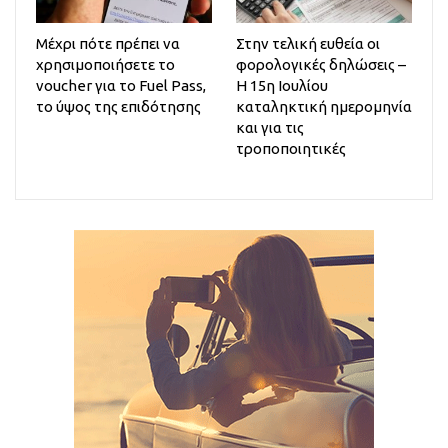
Μέχρι πότε πρέπει να
Στην τελική ευθεία οι
χρησιμοποιήσετε το
φορολογικές δηλώσεις –
voucher για το Fuel Pass,
Η 15η Ιουλίου
το ύψος της επιδότησης
καταληκτική ημερομηνία
και για τις
τροποποιητικές