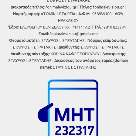
ΣΤΑΥΡΟΣ Ι. ΣΤΡΑΤΑΚΗΣ
Διακριτικός τίτλος:
fonimaleviziou.gr |
Τίτλος:
fonimaleviziou.gr |
Νομική μορφή:
ΑΤΟΜΙΚΗ ΕΤΑΙΡΕΙΑ |
Α.Φ.Μ.:
038839100 -
ΔΟΥ:
ΗΡΑΚΛΕΙΟΥ
Έδρα:
ΕΛΕΥΘΕΡΙΟΥ ΒΕΝΙΖΕΛΟΥ 96 - 71414 ΓΑΖΙ |
Τηλ.:
2810 822294 |
Εmail:
fonimaleviziou@gmail.com
Όνομα ιδιοκτήτη:
ΣΤΑΥΡΟΣ Ι. ΣΤΡΑΤΑΚΗΣ |
Νόμιμος εκπρόσωπος:
ΣΤΑΥΡΟΣ Ι. ΣΤΡΑΤΑΚΗΣ |
Διευθυντής:
ΣΤΑΥΡΟΣ Ι. ΣΤΡΑΤΑΚΗΣ
Διευθυντής σύνταξης:
ΚΟΡΙΝΑ ΚΑΦΕΤΖΟΠΟΥΛΟΥ |
Διαχειριστής:
ΣΤΑΥΡΟΣ Ι. ΣΤΡΑΤΑΚΗΣ |
Δικαιούχος του ονόματος τομέα (domain
name):
ΣΤΑΥΡΟΣ Ι. ΣΤΡΑΤΑΚΗΣ