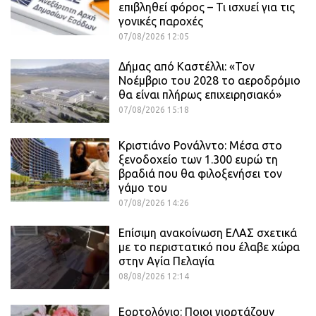
επιβληθεί φόρος – Τι ισχυεί για τις
γονικές παροχές
07/08/2026 12:05
Δήμας από Καστέλλι: «Τον
Νοέμβριο του 2028 το αεροδρόμιο
θα είναι πλήρως επιχειρησιακό»
07/08/2026 15:18
Κριστιάνο Ρονάλντο: Μέσα στο
ξενοδοχείο των 1.300 ευρώ τη
βραδιά που θα φιλοξενήσει τον
γάμο του
07/08/2026 14:26
Επίσιμη ανακοίνωση ΕΛΑΣ σχετικά
με το περιστατικό που έλαβε χώρα
στην Αγία Πελαγία
08/08/2026 12:14
Εορτολόγιο: Ποιοι γιορτάζουν