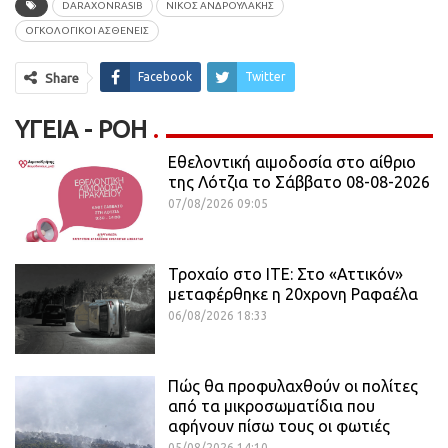
DARAXONRASIB
ΝΙΚΟΣ ΑΝΔΡΟΥΛΑΚΗΣ
ΟΓΚΟΛΟΓΙΚΟΙ ΑΣΘΕΝΕΙΣ
Facebook
Twitter
Share
ΥΓΕΊΑ - ΡΟΗ
Εθελοντική αιμοδοσία στο αίθριο
της Λότζια το Σάββατο 08-08-2026
07/08/2026 09:05
Τροχαίο στο ΙΤΕ: Στο «Αττικόν»
μεταφέρθηκε η 20χρονη Ραφαέλα
06/08/2026 18:33
Πώς θα προφυλαχθούν οι πολίτες
από τα μικροσωματίδια που
αφήνουν πίσω τους οι φωτιές
05/08/2026 14:10