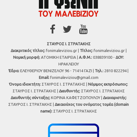
ΣΤΑΥΡΟΣ Ι. ΣΤΡΑΤΑΚΗΣ
Διακριτικός τίτλος:
fonimaleviziou.gr |
Τίτλος:
fonimaleviziou.gr |
Νομική μορφή:
ΑΤΟΜΙΚΗ ΕΤΑΙΡΕΙΑ |
Α.Φ.Μ.:
038839100 -
ΔΟΥ:
ΗΡΑΚΛΕΙΟΥ
Έδρα:
ΕΛΕΥΘΕΡΙΟΥ ΒΕΝΙΖΕΛΟΥ 96 - 71414 ΓΑΖΙ |
Τηλ.:
2810 822294 |
Εmail:
fonimaleviziou@gmail.com
Όνομα ιδιοκτήτη:
ΣΤΑΥΡΟΣ Ι. ΣΤΡΑΤΑΚΗΣ |
Νόμιμος εκπρόσωπος:
ΣΤΑΥΡΟΣ Ι. ΣΤΡΑΤΑΚΗΣ |
Διευθυντής:
ΣΤΑΥΡΟΣ Ι. ΣΤΡΑΤΑΚΗΣ
Διευθυντής σύνταξης:
ΚΟΡΙΝΑ ΚΑΦΕΤΖΟΠΟΥΛΟΥ |
Διαχειριστής:
ΣΤΑΥΡΟΣ Ι. ΣΤΡΑΤΑΚΗΣ |
Δικαιούχος του ονόματος τομέα (domain
name):
ΣΤΑΥΡΟΣ Ι. ΣΤΡΑΤΑΚΗΣ