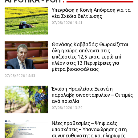
Υπεγράφη η Κοινή Απόφαση για τα
νέα Σχέδια Βελτίωσης
07/08/2026 19:41
Θανάσης Καββαδάς: Θωρακίζεται
όλη η χώρα απέναντι στις
επιζωοτίες 12,5 εκατ. ευρώ επί
πλέον στις 13 Περιφέρειες για
μέτρα βιοασφάλειας
07/08/2026 14:53
Ένωση Ηρακλείου: Ξεκινά η
παραλαβή οινοστάφυλων – Οι τιμές
ανά ποικιλία
07/08/2026 13:20
Νέες προθεσμίες – Ψηφιακές
υποσχέσεις – Υπαναχώρησης στη
συνυπευθυνότητα και πληρωμές