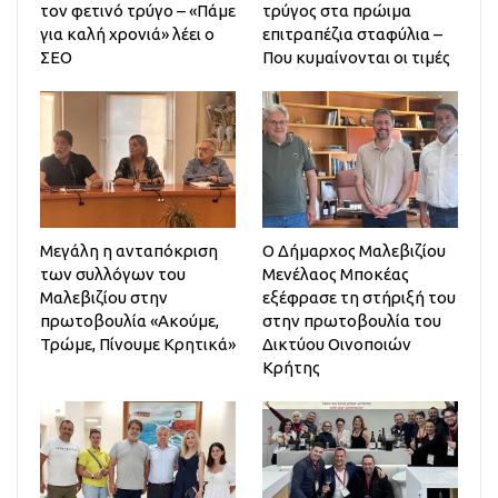
τον φετινό τρύγο – «Πάμε
τρύγος στα πρώιμα
για καλή χρονιά» λέει ο
επιτραπέζια σταφύλια –
ΣΕΟ
Που κυμαίνονται οι τιμές
Μεγάλη η ανταπόκριση
Ο Δήμαρχος Μαλεβιζίου
των συλλόγων του
Μενέλαος Μποκέας
Μαλεβιζίου στην
εξέφρασε τη στήριξή του
πρωτοβουλία «Ακούμε,
στην πρωτοβουλία του
Τρώμε, Πίνουμε Κρητικά»
Δικτύου Οινοποιών
Κρήτης