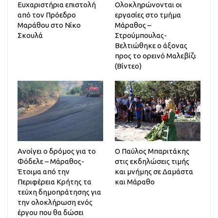
Ευχαριστήρια επιστολή
Ολοκληρώνονται οι
από τον Πρόεδρο
εργασίες στο τμήμα
Μαράθου στο Νίκο
Μάραθος –
Σκουλά
Στρούμπουλας-
Βελτιώθηκε ο άξονας
προς το ορεινό Μαλεβίζι
(Βίντεο)
Ανοίγει ο δρόμος για το
Ο Παύλος Μπαριτάκης
Φόδελε – Μάραθος-
στις εκδηλώσεις τιμής
Έτοιμα από την
και μνήμης σε Δαμάστα
Περιφέρεια Κρήτης τα
και Μάραθο
τεύχη δημοπράτησης για
την ολοκλήρωση ενός
έργου που θα δώσει