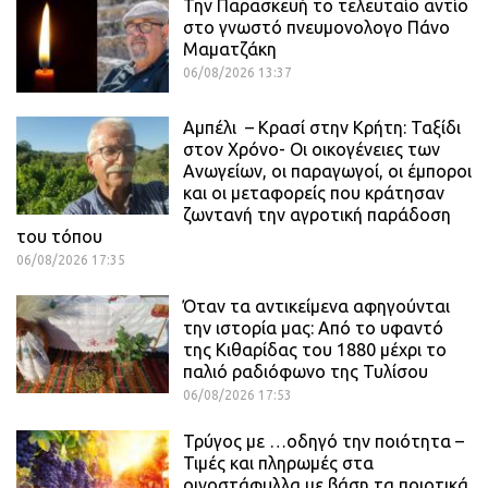
Την Παρασκευή το τελευταίο αντίο
στο γνωστό πνευμονολογο Πάνο
Μαματζάκη
06/08/2026 13:37
Αμπέλι – Κρασί στην Κρήτη: Ταξίδι
στον Χρόνο- Οι οικογένειες των
Ανωγείων, οι παραγωγοί, οι έμποροι
και οι μεταφορείς που κράτησαν
ζωντανή την αγροτική παράδοση
του τόπου
06/08/2026 17:35
Όταν τα αντικείμενα αφηγούνται
την ιστορία μας: Από το υφαντό
της Κιθαρίδας του 1880 μέχρι το
παλιό ραδιόφωνο της Τυλίσου
06/08/2026 17:53
Τρύγος με …οδηγό την ποιότητα –
Τιμές και πληρωμές στα
οινοστάφυλλα με βάση τα ποιοτικά