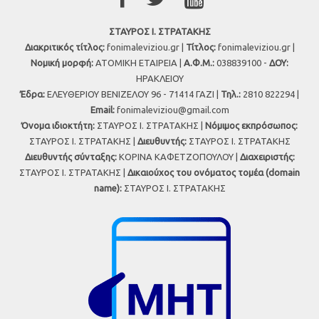
ΣΤΑΥΡΟΣ Ι. ΣΤΡΑΤΑΚΗΣ
Διακριτικός τίτλος:
fonimaleviziou.gr |
Τίτλος:
fonimaleviziou.gr |
Νομική μορφή:
ΑΤΟΜΙΚΗ ΕΤΑΙΡΕΙΑ |
Α.Φ.Μ.:
038839100 -
ΔΟΥ:
ΗΡΑΚΛΕΙΟΥ
Έδρα:
ΕΛΕΥΘΕΡΙΟΥ ΒΕΝΙΖΕΛΟΥ 96 - 71414 ΓΑΖΙ |
Τηλ.:
2810 822294 |
Εmail:
fonimaleviziou@gmail.com
Όνομα ιδιοκτήτη:
ΣΤΑΥΡΟΣ Ι. ΣΤΡΑΤΑΚΗΣ |
Νόμιμος εκπρόσωπος:
ΣΤΑΥΡΟΣ Ι. ΣΤΡΑΤΑΚΗΣ |
Διευθυντής:
ΣΤΑΥΡΟΣ Ι. ΣΤΡΑΤΑΚΗΣ
Διευθυντής σύνταξης:
ΚΟΡΙΝΑ ΚΑΦΕΤΖΟΠΟΥΛΟΥ |
Διαχειριστής:
ΣΤΑΥΡΟΣ Ι. ΣΤΡΑΤΑΚΗΣ |
Δικαιούχος του ονόματος τομέα (domain
name):
ΣΤΑΥΡΟΣ Ι. ΣΤΡΑΤΑΚΗΣ