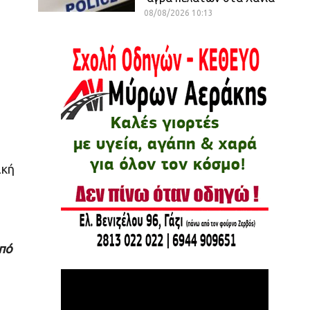
08/08/2026 10:13
ική
πό