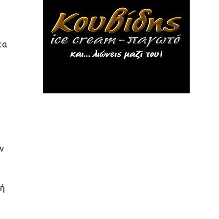
τα
ν
κή