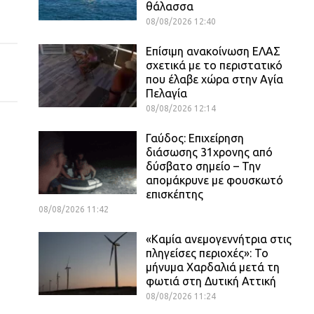
θάλασσα
08/08/2026 12:40
Επίσιμη ανακοίνωση ΕΛΑΣ
σχετικά με το περιστατικό
που έλαβε χώρα στην Αγία
Πελαγία
08/08/2026 12:14
Γαύδος: Επιχείρηση
διάσωσης 31χρονης από
δύσβατο σημείο – Την
απομάκρυνε με φουσκωτό
επισκέπτης
08/08/2026 11:42
«Καμία ανεμογεννήτρια στις
πληγείσες περιοχές»: Το
μήνυμα Χαρδαλιά μετά τη
φωτιά στη Δυτική Αττική
08/08/2026 11:24