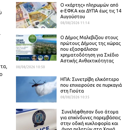
,
Ο «χάρτης» πληρωμών από
e-ΕΦΚΑ και ΔΥΠΑ έως τις 14
ώ
Αυγούστου
08/08/2026 11:14
α
Ο Δήμος Μαλεβιζίου στους
πρώτους Δήμους της χώρας
που εξασφάλισαν
χρηματοδότηση για Σχέδιο
Αστικής Ανθεκτικότητας
τα,
08/08/2026 10:50
 ο
ΗΠΑ: Συνετρίβη ελικόπτερο
που επιχειρούσε σε πυρκαγιά
στη Γιούτα
08/08/2026 10:35
Συνελήφθησαν δυο άτομα
για επικίνδυνες παρεμβάσεις
στην οδική κυκλοφορία και
άγρα πελατών στα Χανιά