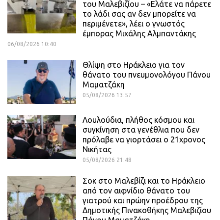
του Μαλεβιζίου – «Ελάτε να πάρετε
το λάδι σας αν δεν μπορείτε να
περιμένετε», λέει ο γνωστός
έμπορας Μιχάλης Αλμπαντάκης
06/08/2026 10:40
Θλίψη στο Ηράκλειο για τον
θάνατο του πνευμονολόγου Πάνου
Μαματζάκη
05/08/2026 13:57
Λουλούδια, πλήθος κόσμου και
συγκίνηση στα γενέθλια που δεν
πρόλαβε να γιορτάσει ο 21χρονος
Νικήτας
05/08/2026 21:48
Σοκ στο Μαλεβίζι και το Ηράκλειο
από τον αιφνίδιο θάνατο του
γιατρού και πρώην προέδρου της
Δημοτικής Πινακοθήκης Μαλεβιζίου