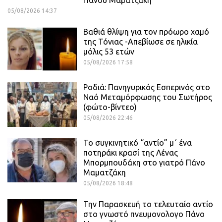
Πάνου Μαματζάκη
05/08/2026 14:37
Βαθιά θλίψη για τον πρόωρο χαμό
της Τόνιας -Απεβίωσε σε ηλικία
μόλις 53 ετών
05/08/2026 17:58
Ροδιά: Πανηγυρικός Εσπερινός στο
Ναό Μεταμόρφωσης του Σωτήρος
(φώτο-βίντεο)
05/08/2026 22:46
Το συγκινητικό “αντίο” μ΄ ένα
ποτηράκι κρασί της Λένας
Μπορμπουδάκη στο γιατρό Πάνο
Μαματζάκη
05/08/2026 18:48
Την Παρασκευή το τελευταίο αντίο
στο γνωστό πνευμονολογο Πάνο