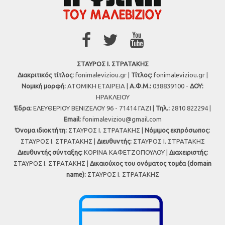
ΣΤΑΥΡΟΣ Ι. ΣΤΡΑΤΑΚΗΣ
Διακριτικός τίτλος:
fonimaleviziou.gr |
Τίτλος:
fonimaleviziou.gr |
Νομική μορφή:
ΑΤΟΜΙΚΗ ΕΤΑΙΡΕΙΑ |
Α.Φ.Μ.:
038839100 -
ΔΟΥ:
ΗΡΑΚΛΕΙΟΥ
Έδρα:
ΕΛΕΥΘΕΡΙΟΥ ΒΕΝΙΖΕΛΟΥ 96 - 71414 ΓΑΖΙ |
Τηλ.:
2810 822294 |
Εmail:
fonimaleviziou@gmail.com
Όνομα ιδιοκτήτη:
ΣΤΑΥΡΟΣ Ι. ΣΤΡΑΤΑΚΗΣ |
Νόμιμος εκπρόσωπος:
ΣΤΑΥΡΟΣ Ι. ΣΤΡΑΤΑΚΗΣ |
Διευθυντής:
ΣΤΑΥΡΟΣ Ι. ΣΤΡΑΤΑΚΗΣ
Διευθυντής σύνταξης:
ΚΟΡΙΝΑ ΚΑΦΕΤΖΟΠΟΥΛΟΥ |
Διαχειριστής:
ΣΤΑΥΡΟΣ Ι. ΣΤΡΑΤΑΚΗΣ |
Δικαιούχος του ονόματος τομέα (domain
name):
ΣΤΑΥΡΟΣ Ι. ΣΤΡΑΤΑΚΗΣ