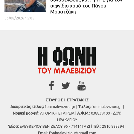
αιφνίδιο χαμό του Πάνου
Μαματζάκη
05/08/2026 15:05
ΣΤΑΥΡΟΣ Ι. ΣΤΡΑΤΑΚΗΣ
Διακριτικός τίτλος:
fonimaleviziou.gr |
Τίτλος:
fonimaleviziou.gr |
Νομική μορφή:
ΑΤΟΜΙΚΗ ΕΤΑΙΡΕΙΑ |
Α.Φ.Μ.:
038839100 -
ΔΟΥ:
ΗΡΑΚΛΕΙΟΥ
Έδρα:
ΕΛΕΥΘΕΡΙΟΥ ΒΕΝΙΖΕΛΟΥ 96 - 71414 ΓΑΖΙ |
Τηλ.:
2810 822294 |
Εmail:
fonimaleviziou@gmail.com