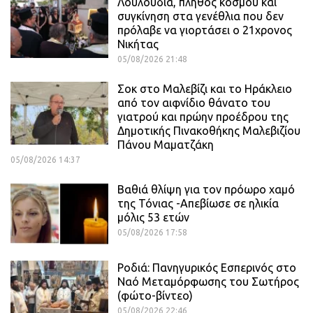
Λουλούδια, πλήθος κόσμου και
συγκίνηση στα γενέθλια που δεν
πρόλαβε να γιορτάσει ο 21χρονος
Νικήτας
05/08/2026 21:48
Σοκ στο Μαλεβίζι και το Ηράκλειο
από τον αιφνίδιο θάνατο του
γιατρού και πρώην προέδρου της
Δημοτικής Πινακοθήκης Μαλεβιζίου
Πάνου Μαματζάκη
05/08/2026 14:37
Βαθιά θλίψη για τον πρόωρο χαμό
της Τόνιας -Απεβίωσε σε ηλικία
μόλις 53 ετών
05/08/2026 17:58
Ροδιά: Πανηγυρικός Εσπερινός στο
Ναό Μεταμόρφωσης του Σωτήρος
(φώτο-βίντεο)
05/08/2026 22:46