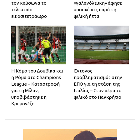
τον καύσωνα το
«γαλανόλευκη» άφησε
τελευταίο
υποσχέσεις παρά τη
εικοσιτετράωρο
φιλική ήττα
Η Κόμο του Δουβίκα και
Έντονος
η Ρόμα στο Champions
προβληματισμός στην
League – Καταστροφή
ΕΠΟ για τη στάση της
για τη Μίλαν,
Ιταλίας – Στον αέρα το
υποβιβάστηκε η
φιλικό στο Παγκρήτιο
Κρεμονέζε