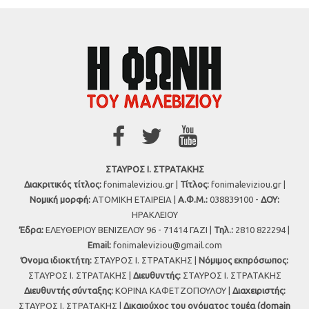
ΣΤΑΥΡΟΣ Ι. ΣΤΡΑΤΑΚΗΣ
Διακριτικός τίτλος:
fonimaleviziou.gr |
Τίτλος:
fonimaleviziou.gr |
Νομική μορφή:
ΑΤΟΜΙΚΗ ΕΤΑΙΡΕΙΑ |
Α.Φ.Μ.:
038839100 -
ΔΟΥ:
ΗΡΑΚΛΕΙΟΥ
Έδρα:
ΕΛΕΥΘΕΡΙΟΥ ΒΕΝΙΖΕΛΟΥ 96 - 71414 ΓΑΖΙ |
Τηλ.:
2810 822294 |
Εmail:
fonimaleviziou@gmail.com
Όνομα ιδιοκτήτη:
ΣΤΑΥΡΟΣ Ι. ΣΤΡΑΤΑΚΗΣ |
Νόμιμος εκπρόσωπος:
ΣΤΑΥΡΟΣ Ι. ΣΤΡΑΤΑΚΗΣ |
Διευθυντής:
ΣΤΑΥΡΟΣ Ι. ΣΤΡΑΤΑΚΗΣ
Διευθυντής σύνταξης:
ΚΟΡΙΝΑ ΚΑΦΕΤΖΟΠΟΥΛΟΥ |
Διαχειριστής:
ΣΤΑΥΡΟΣ Ι. ΣΤΡΑΤΑΚΗΣ |
Δικαιούχος του ονόματος τομέα (domain