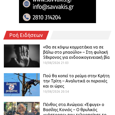
Ροή Ειδήσεων
«Θα σε κόψω κομματάκια να σε
βάλω στο μπαούλο» – Στη φυλακή
58χρονος για ενδοοικογενειακή βία
10/08/2026 21:03
Πού θα κοπεί το ρεύμα στην Κρήτη
την Τρίτη – Αναλυτικά οι περιοχές
και οι ώρες
10/08/2026 20:54
Πένθος στα Ανώγεια: «Έφυγε» ο
Βασίλης Κονιός – Ο θρυλικός
«μάστορας» που τελειοποίησε το