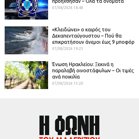
προήχθησαν – Όλα τα ονόματα
07/08/2026 18:48
«Κλειδώνει» ο καιρός του
Δεκαπενταύγουστου – Πού θα
επικρατήσουν άνεμοι έως 9 μποφόρ
07/08/2026 19:25
Ένωση Ηρακλείου: Ξεκινά η
παραλαβή οινοστάφυλων – Οι τιμές
ανά ποικιλία
07/08/2026 13:20