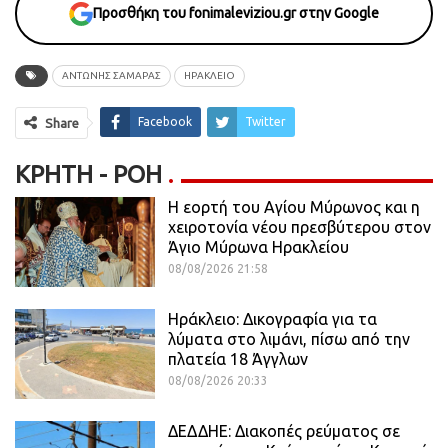
Προσθήκη του fonimaleviziou.gr στην Google
ΑΝΤΏΝΗΣ ΣΑΜΑΡΆΣ
ΗΡΑΚΛΕΙΟ
Facebook
Twitter
Share
ΚΡΉΤΗ - ΡΟΗ
Η εορτή του Αγίου Μύρωνος και η
χειροτονία νέου πρεσβύτερου στον
Άγιο Μύρωνα Ηρακλείου
08/08/2026 21:58
Ηράκλειο: Δικογραφία για τα
λύματα στο λιμάνι, πίσω από την
πλατεία 18 Άγγλων
08/08/2026 20:33
ΔΕΔΔΗΕ: Διακοπές ρεύματος σε