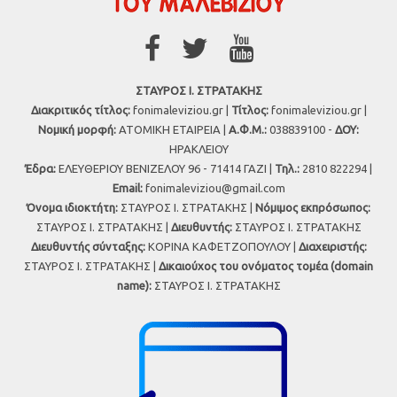
ΣΤΑΥΡΟΣ Ι. ΣΤΡΑΤΑΚΗΣ
Διακριτικός τίτλος:
fonimaleviziou.gr |
Τίτλος:
fonimaleviziou.gr |
Νομική μορφή:
ΑΤΟΜΙΚΗ ΕΤΑΙΡΕΙΑ |
Α.Φ.Μ.:
038839100 -
ΔΟΥ:
ΗΡΑΚΛΕΙΟΥ
Έδρα:
ΕΛΕΥΘΕΡΙΟΥ ΒΕΝΙΖΕΛΟΥ 96 - 71414 ΓΑΖΙ |
Τηλ.:
2810 822294 |
Εmail:
fonimaleviziou@gmail.com
Όνομα ιδιοκτήτη:
ΣΤΑΥΡΟΣ Ι. ΣΤΡΑΤΑΚΗΣ |
Νόμιμος εκπρόσωπος:
ΣΤΑΥΡΟΣ Ι. ΣΤΡΑΤΑΚΗΣ |
Διευθυντής:
ΣΤΑΥΡΟΣ Ι. ΣΤΡΑΤΑΚΗΣ
Διευθυντής σύνταξης:
ΚΟΡΙΝΑ ΚΑΦΕΤΖΟΠΟΥΛΟΥ |
Διαχειριστής:
ΣΤΑΥΡΟΣ Ι. ΣΤΡΑΤΑΚΗΣ |
Δικαιούχος του ονόματος τομέα (domain
name):
ΣΤΑΥΡΟΣ Ι. ΣΤΡΑΤΑΚΗΣ