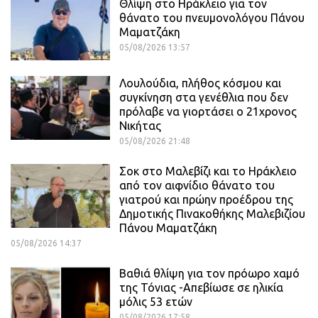
Θλίψη στο Ηράκλειο για τον
θάνατο του πνευμονολόγου Πάνου
Μαματζάκη
05/08/2026 13:57
Λουλούδια, πλήθος κόσμου και
συγκίνηση στα γενέθλια που δεν
πρόλαβε να γιορτάσει ο 21χρονος
Νικήτας
05/08/2026 21:48
Σοκ στο Μαλεβίζι και το Ηράκλειο
από τον αιφνίδιο θάνατο του
γιατρού και πρώην προέδρου της
Δημοτικής Πινακοθήκης Μαλεβιζίου
Πάνου Μαματζάκη
05/08/2026 14:37
Βαθιά θλίψη για τον πρόωρο χαμό
της Τόνιας -Απεβίωσε σε ηλικία
μόλις 53 ετών
05/08/2026 17:58