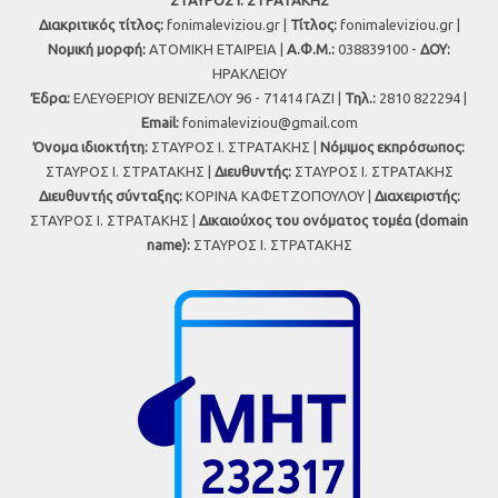
ΣΤΑΥΡΟΣ Ι. ΣΤΡΑΤΑΚΗΣ
Διακριτικός τίτλος:
fonimaleviziou.gr |
Τίτλος:
fonimaleviziou.gr |
Νομική μορφή:
ΑΤΟΜΙΚΗ ΕΤΑΙΡΕΙΑ |
Α.Φ.Μ.:
038839100 -
ΔΟΥ:
ΗΡΑΚΛΕΙΟΥ
Έδρα:
ΕΛΕΥΘΕΡΙΟΥ ΒΕΝΙΖΕΛΟΥ 96 - 71414 ΓΑΖΙ |
Τηλ.:
2810 822294 |
Εmail:
fonimaleviziou@gmail.com
Όνομα ιδιοκτήτη:
ΣΤΑΥΡΟΣ Ι. ΣΤΡΑΤΑΚΗΣ |
Νόμιμος εκπρόσωπος:
ΣΤΑΥΡΟΣ Ι. ΣΤΡΑΤΑΚΗΣ |
Διευθυντής:
ΣΤΑΥΡΟΣ Ι. ΣΤΡΑΤΑΚΗΣ
Διευθυντής σύνταξης:
ΚΟΡΙΝΑ ΚΑΦΕΤΖΟΠΟΥΛΟΥ |
Διαχειριστής:
ΣΤΑΥΡΟΣ Ι. ΣΤΡΑΤΑΚΗΣ |
Δικαιούχος του ονόματος τομέα (domain
name):
ΣΤΑΥΡΟΣ Ι. ΣΤΡΑΤΑΚΗΣ