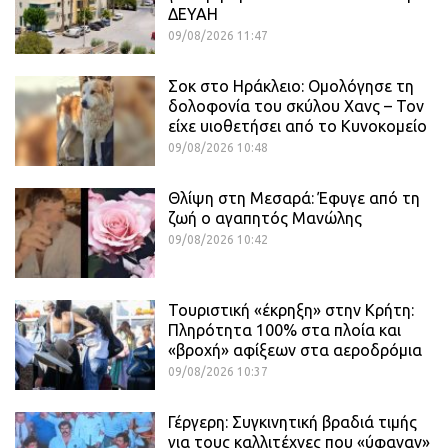
ΔΕΥΑΗ
09/08/2026 11:47
Σοκ στο Ηράκλειο: Ομολόγησε τη
δολοφονία του σκύλου Χανς – Τον
είχε υιοθετήσει από το Κυνοκομείο
09/08/2026 10:48
Θλίψη στη Μεσαρά: Έφυγε από τη
ζωή ο αγαπητός Μανώλης
09/08/2026 10:42
Τουριστική «έκρηξη» στην Κρήτη:
Πληρότητα 100% στα πλοία και
«βροχή» αφίξεων στα αεροδρόμια
09/08/2026 10:37
Γέργερη: Συγκινητική βραδιά τιμής
για τους καλλιτέχνες που «ύφαναν»