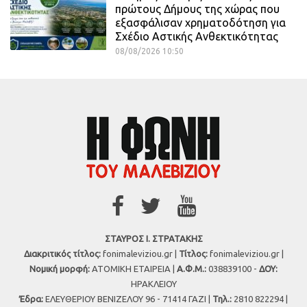
πρώτους Δήμους της χώρας που
εξασφάλισαν χρηματοδότηση για
Σχέδιο Αστικής Ανθεκτικότητας
08/08/2026 10:50
ΣΤΑΥΡΟΣ Ι. ΣΤΡΑΤΑΚΗΣ
Διακριτικός τίτλος:
fonimaleviziou.gr |
Τίτλος:
fonimaleviziou.gr |
Νομική μορφή:
ΑΤΟΜΙΚΗ ΕΤΑΙΡΕΙΑ |
Α.Φ.Μ.:
038839100 -
ΔΟΥ:
ΗΡΑΚΛΕΙΟΥ
Έδρα:
ΕΛΕΥΘΕΡΙΟΥ ΒΕΝΙΖΕΛΟΥ 96 - 71414 ΓΑΖΙ |
Τηλ.:
2810 822294 |