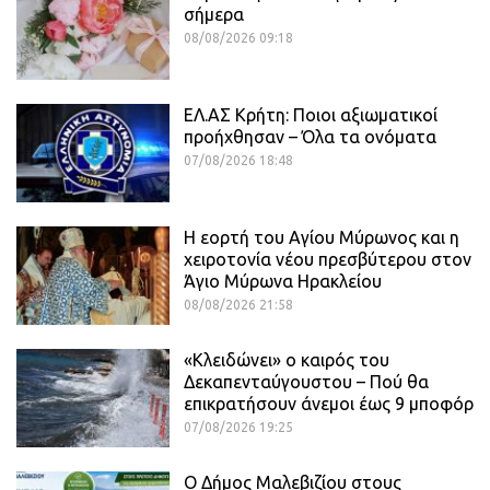
σήμερα
08/08/2026 09:18
ΕΛ.ΑΣ Κρήτη: Ποιοι αξιωματικοί
προήχθησαν – Όλα τα ονόματα
07/08/2026 18:48
Η εορτή του Αγίου Μύρωνος και η
χειροτονία νέου πρεσβύτερου στον
Άγιο Μύρωνα Ηρακλείου
08/08/2026 21:58
«Κλειδώνει» ο καιρός του
Δεκαπενταύγουστου – Πού θα
επικρατήσουν άνεμοι έως 9 μποφόρ
07/08/2026 19:25
Ο Δήμος Μαλεβιζίου στους