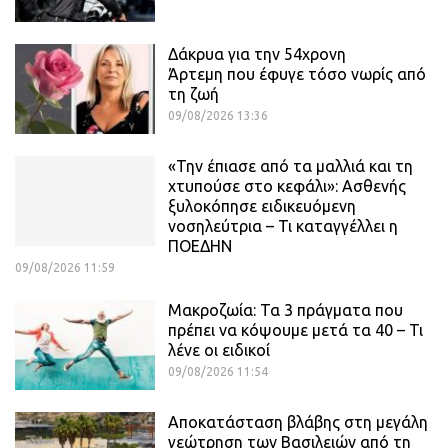
Δάκρυα για την 54χρονη
Άρτεμη που έφυγε τόσο νωρίς από
τη ζωή
09/08/2026 13:36
«Την έπιασε από τα μαλλιά και τη
χτυπούσε στο κεφάλι»: Ασθενής
ξυλοκόπησε ειδικευόμενη
νοσηλεύτρια – Τι καταγγέλλει η
ΠΟΕΔΗΝ
09/08/2026 11:59
Μακροζωία: Τα 3 πράγματα που
πρέπει να κόψουμε μετά τα 40 – Τι
λένε οι ειδικοί
09/08/2026 11:54
Αποκατάσταση βλάβης στη μεγάλη
γεώτρηση των Βασιλειών από τη