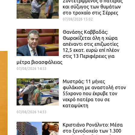
Συντετριμμένος ο πατέρας
και σύζυγος των θυμάτων
στο τροχαίο στις Σέρρες
07/08/2026 15:02
Θανάσης Καββαδάς:
Θωρακίζεται όλη η χώρα
απέναντι στις επιζωοτίες
12,5 εκατ. ευρώ επί πλέον
στις 13 Περιφέρειες για
μέτρα βιοασφάλειας
07/08/2026 14:53
Μυστράς: 11 μήνες
φυλάκιση με αναστολή στον
55χρονο που έκρυβε τον
νεκρό πατέρα του σε
καταψύκτη
07/08/2026 14:33
Κριστιάνο Ρονάλντο: Μέσα
στο ξενοδοχείο των 1.300