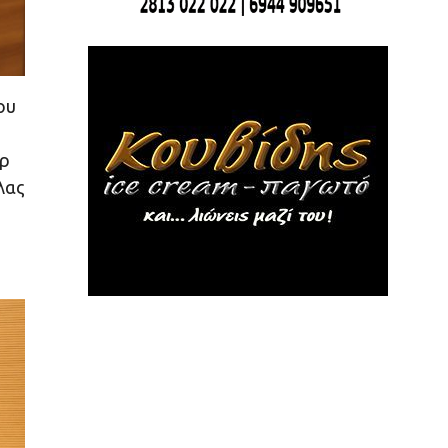
ου
ήρ
λας