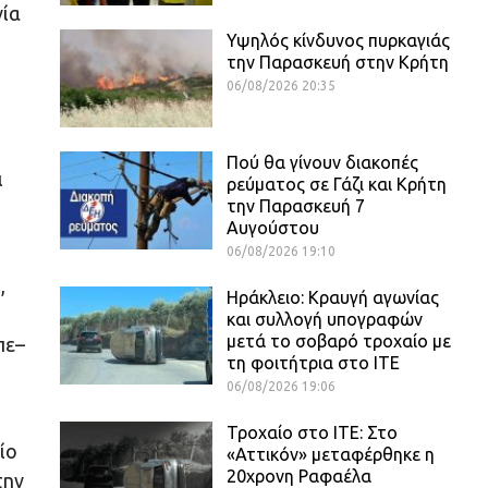
νία
Υψηλός κίνδυνος πυρκαγιάς
την Παρασκευή στην Κρήτη
06/08/2026 20:35
Πού θα γίνουν διακοπές
ι
ρεύματος σε Γάζι και Κρήτη
την Παρασκευή 7
Αυγούστου
06/08/2026 19:10
,
Ηράκλειο: Κραυγή αγωνίας
και συλλογή υπογραφών
μετά το σοβαρό τροχαίο με
πε–
τη φοιτήτρια στο ΙΤΕ
06/08/2026 19:06
Τροχαίο στο ΙΤΕ: Στο
ίο
«Αττικόν» μεταφέρθηκε η
20χρονη Ραφαέλα
την