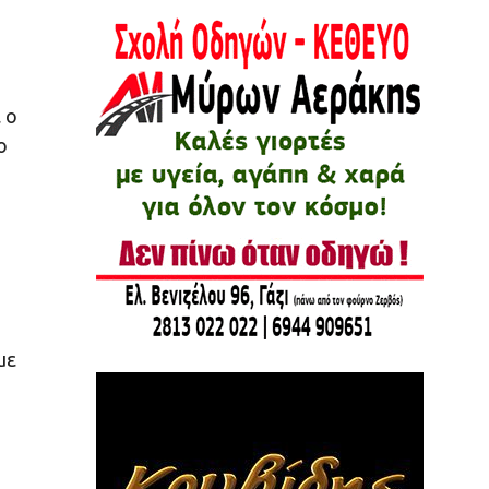
 ο
ο
με