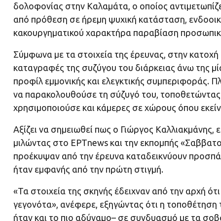
δολοφονίας στην Καλαμάτα, ο οποίος αντιμετωπίζ
από πρόθεση σε ήρεμη ψυχική κατάσταση, ενδοοικο
κακουργηματικού χαρακτήρα παραβίαση προσωπικ
Σύμφωνα με τα στοιχεία της έρευνας, στην κατοχή 
καταγραφές της συζύγου του διάρκειας άνω της μία
προφίλ εμμονικής και ελεγκτικής συμπεριφοράς. 
να παρακολουθούσε τη σύζυγό του, τοποθετώντας 
χρησιμοποιούσε και κάμερες σε χώρους όπου εκείν
Αξίζει να σημειωθεί πως ο Γιώργος Καλλιακμάνης,
μιλώντας στο ΕΡΤnews και την εκπομπής «Σαββατοκ
προέκυψαν από την έρευνα καταδεικνύουν προσπάθ
ήταν εμφανής από την πρώτη στιγμή.
«Τα στοιχεία της σκηνής έδειχναν από την αρχή ότι
γεγονότα», ανέφερε, εξηγώντας ότι η τοποθέτηση 
ήταν και το πιο αδύναμο– σε συνδυασμό με τα σοβ