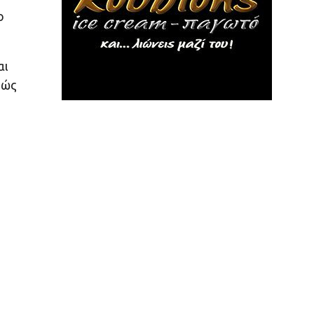
ο
αι
θώς