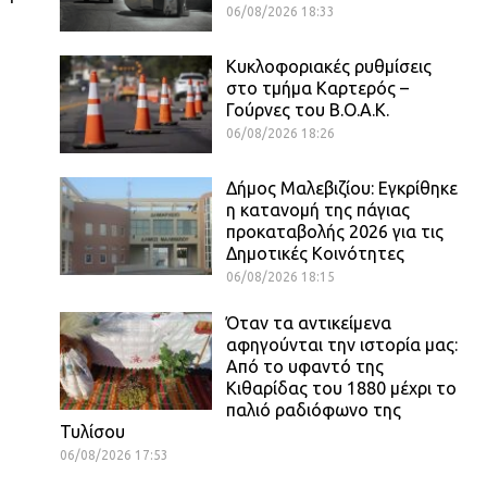
06/08/2026 18:33
Κυκλοφοριακές ρυθμίσεις
στο τμήμα Καρτερός –
Γούρνες του Β.Ο.Α.Κ.
06/08/2026 18:26
Δήμος Μαλεβιζίου: Εγκρίθηκε
η κατανομή της πάγιας
προκαταβολής 2026 για τις
Δημοτικές Κοινότητες
06/08/2026 18:15
Όταν τα αντικείμενα
αφηγούνται την ιστορία μας:
Από το υφαντό της
Κιθαρίδας του 1880 μέχρι το
παλιό ραδιόφωνο της
Τυλίσου
06/08/2026 17:53