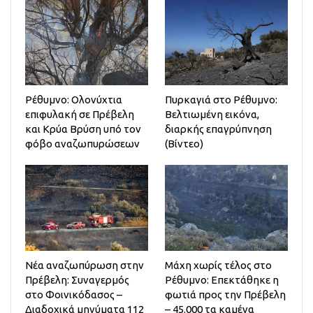
Ρέθυμνο: Ολονύχτια
Πυρκαγιά στο Ρέθυμνο:
επιφυλακή σε Πρέβελη
Βελτιωμένη εικόνα,
και Κρύα Βρύση υπό τον
διαρκής επαγρύπνηση
φόβο αναζωπυρώσεων
(Βίντεο)
Νέα αναζωπύρωση στην
Μάχη χωρίς τέλος στο
Πρέβελη: Συναγερμός
Ρέθυμνο: Επεκτάθηκε η
στο Φοινικόδασος –
φωτιά προς την Πρέβελη
Διαδοχικά μηνύματα 112
– 45.000 τα καμένα