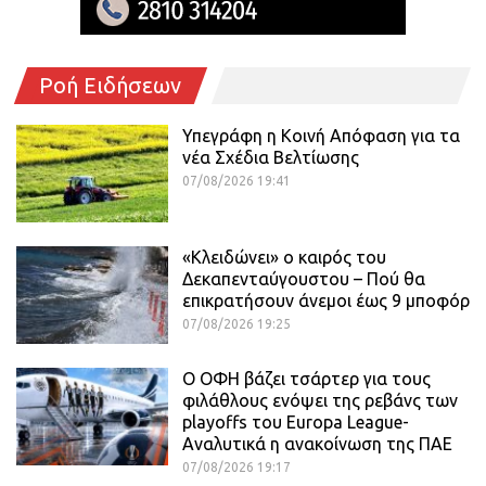
Ροή Ειδήσεων
Υπεγράφη η Κοινή Απόφαση για τα
νέα Σχέδια Βελτίωσης
07/08/2026 19:41
«Κλειδώνει» ο καιρός του
Δεκαπενταύγουστου – Πού θα
επικρατήσουν άνεμοι έως 9 μποφόρ
07/08/2026 19:25
Ο ΟΦΗ βάζει τσάρτερ για τους
φιλάθλους ενόψει της ρεβάνς των
playoffs του Europa League-
Αναλυτικά η ανακοίνωση της ΠΑΕ
07/08/2026 19:17