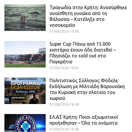
Τραγωδία στην Κρήτη: Ανασύρθηκε
αναίσθητη γυναίκα από τη
θάλασσα – Κατέληξε στο
νοσοκομείο
07/08/2026 19:08
Super Cup: Πάνω από 15.000
εισιτήρια έχουν ήδη διατεθεί –
Πλησιάζει το sold out στο
Παγκρήτιο
07/08/2026 19:03
Πολιτιστικός Σύλλογος Φόδελε:
Εκδήλωση με Μιλτιάδη Βαρουχάκη
την Κυριακή στην πλατεία του
χωριού
07/08/2026 18:58
ΕΛ.ΑΣ Κρήτη: Ποιοι αξιωματικοί
προήχθησαν – Όλα τα ονόματα
07/08/2026 18:48