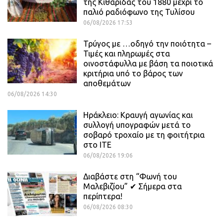
της Κιθαρίδας του 1880 μέχρι το
παλιό ραδιόφωνο της Τυλίσου
06/08/2026 17:53
Τρύγος με …οδηγό την ποιότητα –
Τιμές και πληρωμές στα
οινοστάφυλλα με βάση τα ποιοτικά
κριτήρια υπό το βάρος των
αποθεμάτων
06/08/2026 14:30
Ηράκλειο: Κραυγή αγωνίας και
συλλογή υπογραφών μετά το
σοβαρό τροχαίο με τη φοιτήτρια
στο ΙΤΕ
06/08/2026 19:06
Διαβάστε στη “Φωνή του
Μαλεβιζίου” ✔ Σήμερα στα
περίπτερα!
06/08/2026 08:30