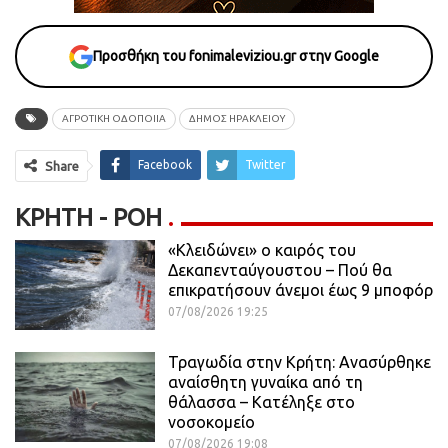
Προσθήκη του fonimaleviziou.gr στην Google
ΑΓΡΟΤΙΚΗ ΟΔΟΠΟΙΙΑ
ΔΗΜΟΣ ΗΡΑΚΛΕΙΟΥ
Facebook
Twitter
Share
ΚΡΉΤΗ - ΡΟΗ
«Κλειδώνει» ο καιρός του
Δεκαπενταύγουστου – Πού θα
επικρατήσουν άνεμοι έως 9 μποφόρ
07/08/2026 19:25
Τραγωδία στην Κρήτη: Ανασύρθηκε
αναίσθητη γυναίκα από τη
θάλασσα – Κατέληξε στο
νοσοκομείο
07/08/2026 19:08