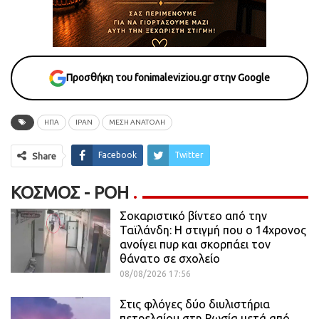
Προσθήκη του fonimaleviziou.gr στην Google
ΗΠΑ
ΙΡΑΝ
ΜΕΣΗ ΑΝΑΤΟΛΗ
Facebook
Twitter
Share
ΚΌΣΜΟΣ - ΡΟΗ
Σοκαριστικό βίντεο από την
Ταϊλάνδη: Η στιγμή που ο 14χρονος
ανοίγει πυρ και σκορπάει τον
θάνατο σε σχολείο
08/08/2026 17:56
Στις φλόγες δύο διυλιστήρια
πετρελαίου στη Ρωσία μετά από