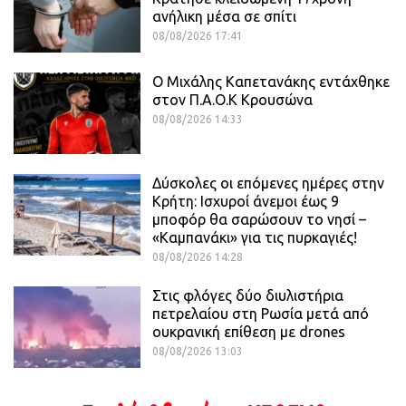
ανήλικη μέσα σε σπίτι
08/08/2026 17:41
O Mιχάλης Καπετανάκης εντάχθηκε
στον Π.Α.Ο.Κ Κρουσώνα
08/08/2026 14:33
Δύσκολες οι επόμενες ημέρες στην
Κρήτη: Ισχυροί άνεμοι έως 9
μποφόρ θα σαρώσουν το νησί –
«Καμπανάκι» για τις πυρκαγιές!
08/08/2026 14:28
Στις φλόγες δύο διυλιστήρια
πετρελαίου στη Ρωσία μετά από
ουκρανική επίθεση με drones
08/08/2026 13:03