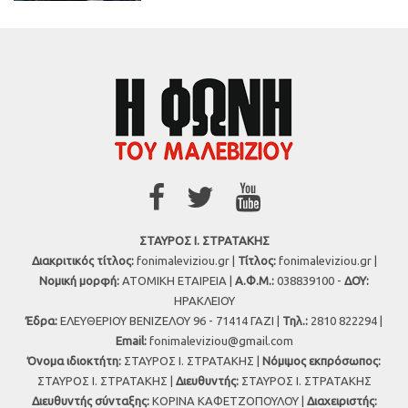
ΣΤΑΥΡΟΣ Ι. ΣΤΡΑΤΑΚΗΣ
Διακριτικός τίτλος:
fonimaleviziou.gr |
Τίτλος:
fonimaleviziou.gr |
Νομική μορφή:
ΑΤΟΜΙΚΗ ΕΤΑΙΡΕΙΑ |
Α.Φ.Μ.:
038839100 -
ΔΟΥ:
ΗΡΑΚΛΕΙΟΥ
Έδρα:
ΕΛΕΥΘΕΡΙΟΥ ΒΕΝΙΖΕΛΟΥ 96 - 71414 ΓΑΖΙ |
Τηλ.:
2810 822294 |
Εmail:
fonimaleviziou@gmail.com
Όνομα ιδιοκτήτη:
ΣΤΑΥΡΟΣ Ι. ΣΤΡΑΤΑΚΗΣ |
Νόμιμος εκπρόσωπος:
ΣΤΑΥΡΟΣ Ι. ΣΤΡΑΤΑΚΗΣ |
Διευθυντής:
ΣΤΑΥΡΟΣ Ι. ΣΤΡΑΤΑΚΗΣ
Διευθυντής σύνταξης:
ΚΟΡΙΝΑ ΚΑΦΕΤΖΟΠΟΥΛΟΥ |
Διαχειριστής: