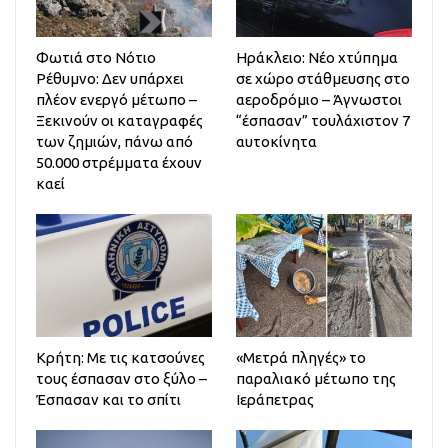
Φωτιά στο Νότιο
Ηράκλειο: Νέο χτύπημα
Ρέθυμνο: Δεν υπάρχει
σε χώρο στάθμευσης στο
πλέον ενεργό μέτωπο –
αεροδρόμιο – Άγνωστοι
Ξεκινούν οι καταγραφές
“έσπασαν” τουλάχιστον 7
των ζημιών, πάνω από
αυτοκίνητα
50.000 στρέμματα έχουν
καεί
Κρήτη: Με τις κατσούνες
«Μετρά πληγές» το
τους έσπασαν στο ξύλο –
παραλιακό μέτωπο της
Έσπασαν και το σπίτι
Ιεράπετρας