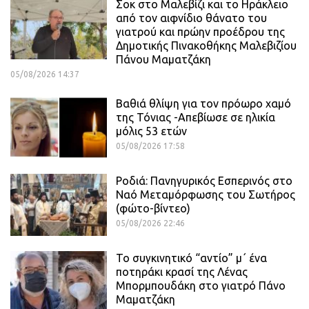
Σοκ στο Μαλεβίζι και το Ηράκλειο
από τον αιφνίδιο θάνατο του
γιατρού και πρώην προέδρου της
Δημοτικής Πινακοθήκης Μαλεβιζίου
Πάνου Μαματζάκη
05/08/2026 14:37
Βαθιά θλίψη για τον πρόωρο χαμό
της Τόνιας -Απεβίωσε σε ηλικία
μόλις 53 ετών
05/08/2026 17:58
Ροδιά: Πανηγυρικός Εσπερινός στο
Ναό Μεταμόρφωσης του Σωτήρος
(φώτο-βίντεο)
05/08/2026 22:46
Το συγκινητικό “αντίο” μ΄ ένα
ποτηράκι κρασί της Λένας
Μπορμπουδάκη στο γιατρό Πάνο
Μαματζάκη