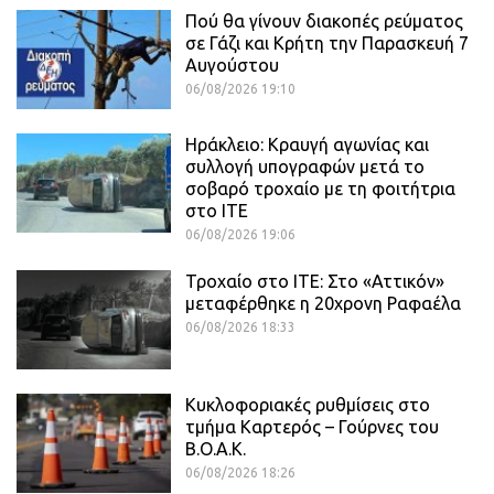
Πού θα γίνουν διακοπές ρεύματος
σε Γάζι και Κρήτη την Παρασκευή 7
Αυγούστου
06/08/2026 19:10
Ηράκλειο: Κραυγή αγωνίας και
συλλογή υπογραφών μετά το
σοβαρό τροχαίο με τη φοιτήτρια
στο ΙΤΕ
06/08/2026 19:06
Τροχαίο στο ΙΤΕ: Στο «Αττικόν»
μεταφέρθηκε η 20χρονη Ραφαέλα
06/08/2026 18:33
Κυκλοφοριακές ρυθμίσεις στο
τμήμα Καρτερός – Γούρνες του
Β.Ο.Α.Κ.
06/08/2026 18:26