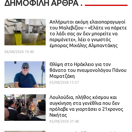
ΔΗΜΟΦΙΛΗ ΑΡΘΡΑ
Απλήρωτοι ακόμη ελαιοπαραγωγοί
του Μαλεβιζίου – «Ελάτε να πάρετε
το λάδι σας αν δεν μπορείτε να
περιμένετε», λέει ο γνωστός
έμπορας Μιχάλης Αλμπαντάκης
06/08/2026 10:40
Θλίψη στο Ηράκλειο για τον
θάνατο του πνευμονολόγου Πάνου
Μαματζάκη
05/08/2026 13:57
Λουλούδια, πλήθος κόσμου και
συγκίνηση στα γενέθλια που δεν
πρόλαβε να γιορτάσει ο 21χρονος
Νικήτας
05/08/2026 21:48