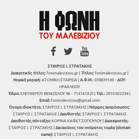
ΣΤΑΥΡΟΣ Ι. ΣΤΡΑΤΑΚΗΣ
Διακριτικός τίτλος:
fonimaleviziou.gr |
Τίτλος:
fonimaleviziou.gr |
Νομική μορφή:
ΑΤΟΜΙΚΗ ΕΤΑΙΡΕΙΑ |
Α.Φ.Μ.:
038839100 -
ΔΟΥ:
ΗΡΑΚΛΕΙΟΥ
Έδρα:
ΕΛΕΥΘΕΡΙΟΥ ΒΕΝΙΖΕΛΟΥ 96 - 71414 ΓΑΖΙ |
Τηλ.:
2810 822294 |
Εmail:
fonimaleviziou@gmail.com
Όνομα ιδιοκτήτη:
ΣΤΑΥΡΟΣ Ι. ΣΤΡΑΤΑΚΗΣ |
Νόμιμος εκπρόσωπος:
ΣΤΑΥΡΟΣ Ι. ΣΤΡΑΤΑΚΗΣ |
Διευθυντής:
ΣΤΑΥΡΟΣ Ι. ΣΤΡΑΤΑΚΗΣ
Διευθυντής σύνταξης:
ΚΟΡΙΝΑ ΚΑΦΕΤΖΟΠΟΥΛΟΥ |
Διαχειριστής:
ΣΤΑΥΡΟΣ Ι. ΣΤΡΑΤΑΚΗΣ |
Δικαιούχος του ονόματος τομέα (domain
name):
ΣΤΑΥΡΟΣ Ι. ΣΤΡΑΤΑΚΗΣ