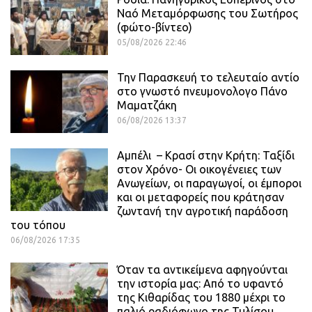
Ναό Μεταμόρφωσης του Σωτήρος
(φώτο-βίντεο)
05/08/2026 22:46
Την Παρασκευή το τελευταίο αντίο
στο γνωστό πνευμονολογο Πάνο
Μαματζάκη
06/08/2026 13:37
Αμπέλι – Κρασί στην Κρήτη: Ταξίδι
στον Χρόνο- Οι οικογένειες των
Ανωγείων, οι παραγωγοί, οι έμποροι
και οι μεταφορείς που κράτησαν
ζωντανή την αγροτική παράδοση
του τόπου
06/08/2026 17:35
Όταν τα αντικείμενα αφηγούνται
την ιστορία μας: Από το υφαντό
της Κιθαρίδας του 1880 μέχρι το
παλιό ραδιόφωνο της Τυλίσου