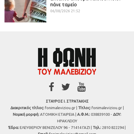
πάνε ταμείο
06/08/2026 21:52
ΣΤΑΥΡΟΣ Ι. ΣΤΡΑΤΑΚΗΣ
Διακριτικός τίτλος:
fonimaleviziou.gr |
Τίτλος:
fonimaleviziou.gr |
Νομική μορφή:
ΑΤΟΜΙΚΗ ΕΤΑΙΡΕΙΑ |
Α.Φ.Μ.:
038839100 -
ΔΟΥ:
ΗΡΑΚΛΕΙΟΥ
Έδρα:
ΕΛΕΥΘΕΡΙΟΥ ΒΕΝΙΖΕΛΟΥ 96 - 71414 ΓΑΖΙ |
Τηλ.:
2810 822294 |