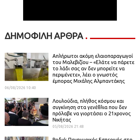
ΔΗΜΟΦΙΛΗ ΑΡΘΡΑ
Απλήρωτοι ακόμη ελαιοπαραγωγοί
του Μαλεβιζίου – «Ελάτε να πάρετε
το λάδι σας αν δεν μπορείτε να
περιμένετε», λέει ο γνωστός
έμπορας Μιχάλης Αλμπαντάκης
06/08/2026 10:40
Λουλούδια, πλήθος κόσμου και
συγκίνηση στα γενέθλια που δεν
πρόλαβε να γιορτάσει ο 21χρονος
Νικήτας
05/08/2026 21:48
Ροδιά: Πανηγυρικός Εσπερινός στο