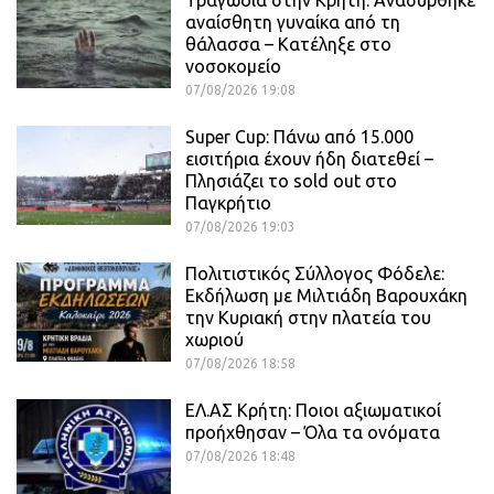
Τραγωδία στην Κρήτη: Ανασύρθηκε
αναίσθητη γυναίκα από τη
θάλασσα – Κατέληξε στο
νοσοκομείο
07/08/2026 19:08
Super Cup: Πάνω από 15.000
εισιτήρια έχουν ήδη διατεθεί –
Πλησιάζει το sold out στο
Παγκρήτιο
07/08/2026 19:03
Πολιτιστικός Σύλλογος Φόδελε:
Εκδήλωση με Μιλτιάδη Βαρουχάκη
την Κυριακή στην πλατεία του
χωριού
07/08/2026 18:58
ΕΛ.ΑΣ Κρήτη: Ποιοι αξιωματικοί
προήχθησαν – Όλα τα ονόματα
07/08/2026 18:48