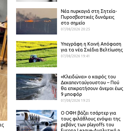
Νέα πυρκαγιά στη Σητεία-
Πυροσβεστικές δυνάμεις
στο σημείο
07/08/2026 20:25
Υπεγράφη η Κοινή Απόφαση
για τα νέα Σχέδια Βελτίωσης
07/08/2026 19:41
«Κλειδώνει» ο καιρός του
Δεκαπενταύγουστου – Πού
θα επικρατήσουν άνεμοι έως
9 μποφόρ
07/08/2026 19:25
Ο ΟΦΗ βάζει τσάρτερ για
τους φιλάθλους ενόψει της
ις
ρεβάνς των playoffs του
Europa League-Αναλυτικά η