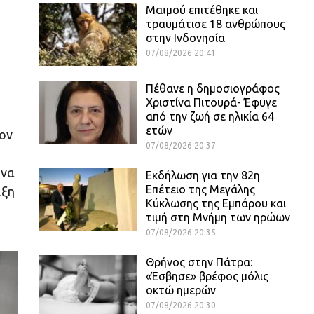
Μαϊμού επιτέθηκε και
τραυμάτισε 18 ανθρώπους
στην Ινδονησία
07/08/2026 20:41
Πέθανε η δημοσιογράφος
Χριστίνα Πιτουρά- Έφυγε
από την ζωή σε ηλικία 64
ετών
ον
07/08/2026 20:37
 να
Εκδήλωση για την 82η
Επέτειο της Μεγάλης
ιξη
Κύκλωσης της Εμπάρου και
τιμή στη Μνήμη των ηρώων
07/08/2026 20:35
Θρήνος στην Πάτρα:
«Έσβησε» βρέφος μόλις
οκτώ ημερών
07/08/2026 20:30