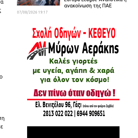
να
ανακοίνωση της ΠΑΕ
ς
07/08/2026 19:17
ίο
ση
θε