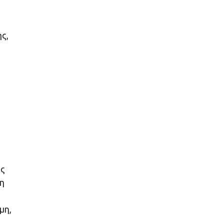
ς,
ής
η
μη,