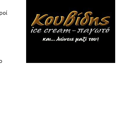
ροί
ο