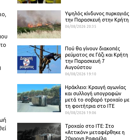
Υψηλός κίνδυνος πυρκαγιάς
ιο,
την Παρασκευή στην Κρήτη
06/08/2026 20:35
που
 το
Πού θα γίνουν διακοπές
ρεύματος σε Γάζι και Κρήτη
την Παρασκευή 7
η
Αυγούστου
06/08/2026 19:10
Ηράκλειο: Κραυγή αγωνίας
και συλλογή υπογραφών
μετά το σοβαρό τροχαίο με
τη φοιτήτρια στο ΙΤΕ
06/08/2026 19:06
ζωή
Τροχαίο στο ΙΤΕ: Στο
θεί
«Αττικόν» μεταφέρθηκε η
20χρονη Ραφαέλα