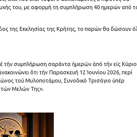
ψυχής του, με αφορμή τη συμπλήρωση 40 ημερών από τ
δος της Εκκλησίας της Κρήτης, το παρών θα δώσουν ό
 μέ τήν συμπλήρωση σαράντα ἡμερῶν ἀπό τήν εἰς Κύριο
νακοινώνει ὅτι τήν Παρασκευή 12 Ἰουνίου 2026, περί
 Χῶνος τοῦ Μυλοποτάμου, Συνοδικό Τρισάγιο ὑπέρ
 τῶν Μελῶν Της».