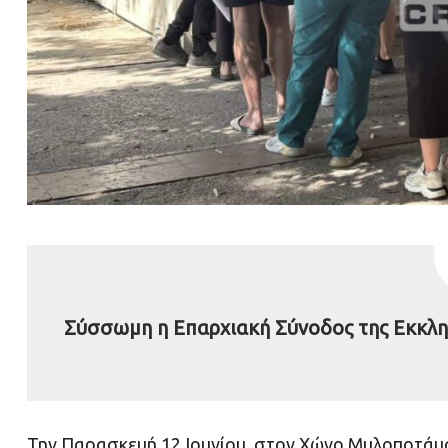
Σύσσωμη η Επαρχιακή Σύνοδος της Εκκλη
Την Παρασκευή 12 Ιουνίου, στον Χώνο Μυλοποτάμου