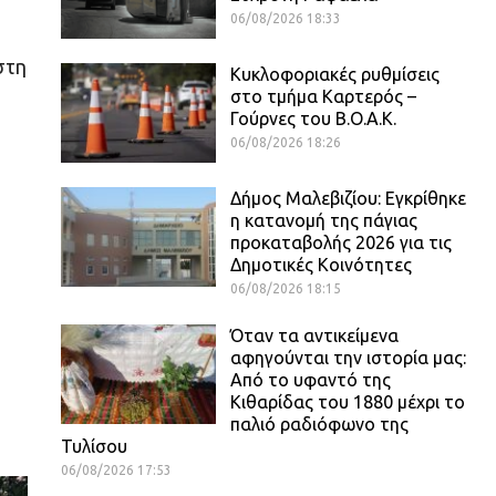
06/08/2026 18:33
στη
Κυκλοφοριακές ρυθμίσεις
στο τμήμα Καρτερός –
Γούρνες του Β.Ο.Α.Κ.
06/08/2026 18:26
Δήμος Μαλεβιζίου: Εγκρίθηκε
η κατανομή της πάγιας
προκαταβολής 2026 για τις
Δημοτικές Κοινότητες
06/08/2026 18:15
Όταν τα αντικείμενα
αφηγούνται την ιστορία μας:
Από το υφαντό της
Κιθαρίδας του 1880 μέχρι το
παλιό ραδιόφωνο της
Τυλίσου
06/08/2026 17:53