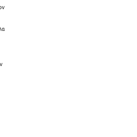
ον
λα
ν