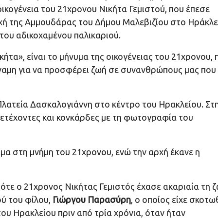
οικογένεια του 21χρονου Νικήτα Γεμιστού, που έπεσε
χή της Αμμουδάρας του Δήμου Μαλεβιζίου στο Ηράκλε
του αδικοχαμένου παλικαριού.
κήτα», είναι το μήνυμα της οικογένειας του 21χρονου, 
ύναμη για να προσφέρει ζωή σε συνανθρώπους μας που
Πλατεία Δασκαλογιάννη στο κέντρο του Ηρακλείου. Στ
μετέχοντες και κονκάρδες με τη φωτογραφία του
μα στη μνήμη του 21χρονου, ενώ την αρχή έκανε η
πότε ο 21χρονος Νικήτας Γεμιστός έχασε ακαριαία τη 
ύ του φίλου,
Γιώργου Παρασύρη
, ο οποίος είχε σκοτω
υ Ηρακλείου πριν από τρία χρόνια, όταν ήταν