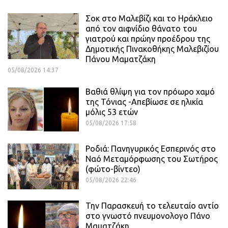
Σοκ στο Μαλεβίζι και το Ηράκλειο
από τον αιφνίδιο θάνατο του
γιατρού και πρώην προέδρου της
Δημοτικής Πινακοθήκης Μαλεβιζίου
Πάνου Μαματζάκη
05/08/2026 14:37
Βαθιά θλίψη για τον πρόωρο χαμό
της Τόνιας -Απεβίωσε σε ηλικία
μόλις 53 ετών
05/08/2026 17:58
Ροδιά: Πανηγυρικός Εσπερινός στο
Ναό Μεταμόρφωσης του Σωτήρος
(φώτο-βίντεο)
05/08/2026 22:46
Την Παρασκευή το τελευταίο αντίο
στο γνωστό πνευμονολογο Πάνο
Μαματζάκη