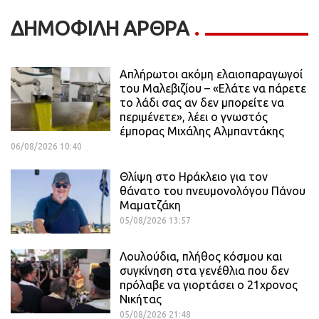
ΔΗΜΟΦΙΛΗ ΑΡΘΡΑ
Απλήρωτοι ακόμη ελαιοπαραγωγοί
του Μαλεβιζίου – «Ελάτε να πάρετε
το λάδι σας αν δεν μπορείτε να
περιμένετε», λέει ο γνωστός
έμπορας Μιχάλης Αλμπαντάκης
06/08/2026 10:40
Θλίψη στο Ηράκλειο για τον
θάνατο του πνευμονολόγου Πάνου
Μαματζάκη
05/08/2026 13:57
Λουλούδια, πλήθος κόσμου και
συγκίνηση στα γενέθλια που δεν
πρόλαβε να γιορτάσει ο 21χρονος
Νικήτας
05/08/2026 21:48