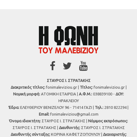
ΣΤΑΥΡΟΣ Ι. ΣΤΡΑΤΑΚΗΣ
Διακριτικός τίτλος:
fonimaleviziou.gr |
Τίτλος:
fonimaleviziou.gr |
Νομική μορφή:
ΑΤΟΜΙΚΗ ΕΤΑΙΡΕΙΑ |
Α.Φ.Μ.:
038839100 -
ΔΟΥ:
ΗΡΑΚΛΕΙΟΥ
Έδρα:
ΕΛΕΥΘΕΡΙΟΥ ΒΕΝΙΖΕΛΟΥ 96 - 71414 ΓΑΖΙ |
Τηλ.:
2810 822294 |
Εmail:
fonimaleviziou@gmail.com
Όνομα ιδιοκτήτη:
ΣΤΑΥΡΟΣ Ι. ΣΤΡΑΤΑΚΗΣ |
Νόμιμος εκπρόσωπος:
ΣΤΑΥΡΟΣ Ι. ΣΤΡΑΤΑΚΗΣ |
Διευθυντής:
ΣΤΑΥΡΟΣ Ι. ΣΤΡΑΤΑΚΗΣ
Διευθυντής σύνταξης:
ΚΟΡΙΝΑ ΚΑΦΕΤΖΟΠΟΥΛΟΥ |
Διαχειριστής: