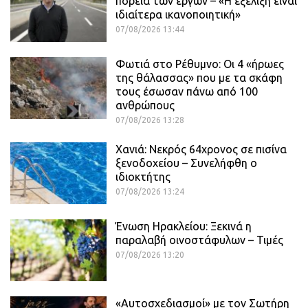
πορεία των έργων – «Η εξέλιξη είναι
ιδιαίτερα ικανοποιητική»
07/08/2026 13:44
Φωτιά στο Ρέθυμνο: Οι 4 «ήρωες
της θάλασσας» που με τα σκάφη
τους έσωσαν πάνω από 100
ανθρώπους
07/08/2026 13:28
Χανιά: Νεκρός 64χρονος σε πισίνα
ξενοδοχείου – Συνελήφθη ο
ιδιοκτήτης
07/08/2026 13:24
Ένωση Ηρακλείου: Ξεκινά η
παραλαβή οινοστάφυλων – Τιμές
07/08/2026 13:20
«Αυτοσχεδιασμοί» με τον Σωτήρη