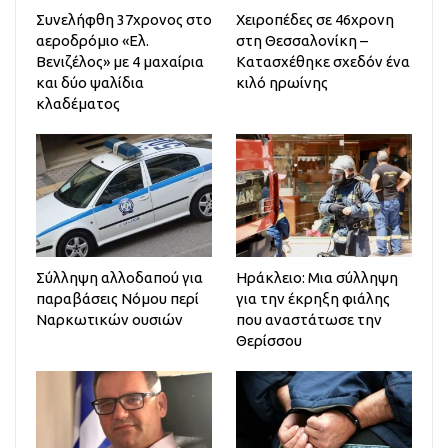
Συνελήφθη 37χρονος στο
Χειροπέδες σε 46χρονη
αεροδρόμιο «Ελ.
στη Θεσσαλονίκη –
Βενιζέλος» με 4 μαχαίρια
Κατασχέθηκε σχεδόν ένα
και δύο ψαλίδια
κιλό ηρωίνης
κλαδέματος
Σύλληψη αλλοδαπού για
Ηράκλειο: Μια σύλληψη
παραβάσεις Νόμου περί
για την έκρηξη φιάλης
Ναρκωτικών ουσιών
που αναστάτωσε την
Θερίσσου