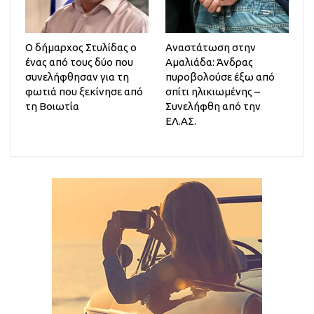
Ο δήμαρχος Στυλίδας ο
Αναστάτωση στην
ένας από τους δύο που
Αμαλιάδα: Άνδρας
συνελήφθησαν για τη
πυροβολούσε έξω από
φωτιά που ξεκίνησε από
σπίτι ηλικιωμένης –
τη Βοιωτία
Συνελήφθη από την
ΕΛ.ΑΣ.