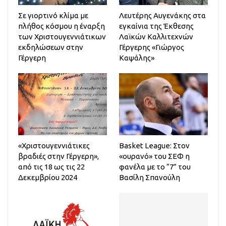
Σε γιορτινό κλίμα με
Λευτέρης Αυγενάκης στα
πλήθος κόσμου η έναρξη
εγκαίνια της Έκθεσης
των Χριστουγεννιάτικων
Λαϊκών Καλλιτεχνών
εκδηλώσεων στην
Γέργερης «Γιώργος
Γέργερη
Καψάλης»
«Χριστουγεννιάτικες
Basket League: Στον
βραδιές στην Γέργερη»,
«ουρανό» του ΣΕΦ η
από τις 18 ως τις 22
φανέλα με το “7” του
Δεκεμβρίου 2024
Βασίλη Σπανούλη