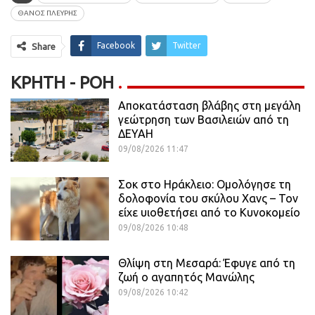
ΘΑΝΟΣ ΠΛΕΥΡΗΣ
Facebook
Twitter
Share
ΚΡΉΤΗ - ΡΟΗ
Αποκατάσταση βλάβης στη μεγάλη
γεώτρηση των Βασιλειών από τη
ΔΕΥΑΗ
09/08/2026 11:47
Σοκ στο Ηράκλειο: Ομολόγησε τη
δολοφονία του σκύλου Χανς – Τον
είχε υιοθετήσει από το Κυνοκομείο
09/08/2026 10:48
Θλίψη στη Μεσαρά: Έφυγε από τη
ζωή ο αγαπητός Μανώλης
09/08/2026 10:42