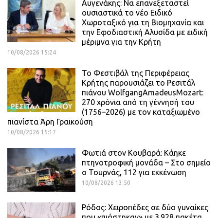
Αυγενάκης: Να επανεξεταστεί
ουσιαστικά το νέο Ειδικό
Χωροταξικό για τη Βιομηχανία και
την Εφοδιαστική Αλυσίδα με ειδική
μέριμνα για την Κρήτη
10/08/2026 15:24
Το Φεστιβάλ της Περιφέρειας
Κρήτης παρουσιάζει το Ρεσιτάλ
πιάνου WolfgangAmadeusMozart:
270 χρόνια από τη γέννησή του
(1756–2026) με τον καταξιωμένο
πιανίστα Άρη Γραικούση
10/08/2026 15:17
Φωτιά στον Κουβαρά: Κάηκε
πτηνοτροφική μονάδα – Στο σημείο
ο Τουρνάς, 112 για εκκένωση
10/08/2026 13:50
Ρόδος: Χειροπέδες σε δύο γυναίκες
που «πιάστηκαν» με 3.928 πακέτα