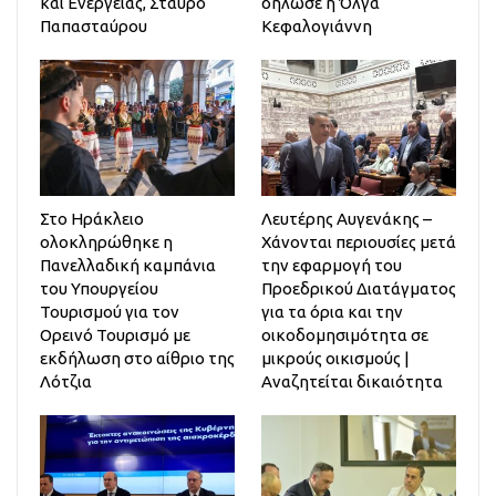
και Ενέργειας, Σταύρο
δήλωσε η Όλγα
Παπασταύρου
Κεφαλογιάννη
Στο Ηράκλειο
Λευτέρης Αυγενάκης –
ολοκληρώθηκε η
Χάνονται περιουσίες μετά
Πανελλαδική καμπάνια
την εφαρμογή του
του Υπουργείου
Προεδρικού Διατάγματος
Τουρισμού για τον
για τα όρια και την
Ορεινό Τουρισμό με
οικοδομησιμότητα σε
εκδήλωση στο αίθριο της
μικρούς οικισμούς |
Λότζια
Αναζητείται δικαιότητα