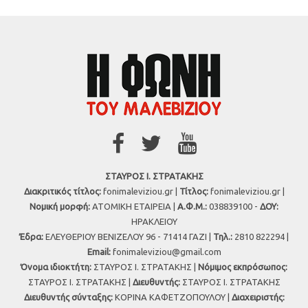
ΣΤΑΥΡΟΣ Ι. ΣΤΡΑΤΑΚΗΣ
Διακριτικός τίτλος:
fonimaleviziou.gr |
Τίτλος:
fonimaleviziou.gr |
Νομική μορφή:
ΑΤΟΜΙΚΗ ΕΤΑΙΡΕΙΑ |
Α.Φ.Μ.:
038839100 -
ΔΟΥ:
ΗΡΑΚΛΕΙΟΥ
Έδρα:
ΕΛΕΥΘΕΡΙΟΥ ΒΕΝΙΖΕΛΟΥ 96 - 71414 ΓΑΖΙ |
Τηλ.:
2810 822294 |
Εmail:
fonimaleviziou@gmail.com
Όνομα ιδιοκτήτη:
ΣΤΑΥΡΟΣ Ι. ΣΤΡΑΤΑΚΗΣ |
Νόμιμος εκπρόσωπος:
ΣΤΑΥΡΟΣ Ι. ΣΤΡΑΤΑΚΗΣ |
Διευθυντής:
ΣΤΑΥΡΟΣ Ι. ΣΤΡΑΤΑΚΗΣ
Διευθυντής σύνταξης:
ΚΟΡΙΝΑ ΚΑΦΕΤΖΟΠΟΥΛΟΥ |
Διαχειριστής: