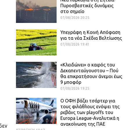
Πυροσβεστικές δυνάμεις
στο σημείο
07/08/2026 20:25
Υπεγράφη η Κοινή Απόφαση
για τα νέα Σχέδια Βελτίωσης
07/08/2026 19:41
«Κλειδώνει» ο καιρός του
Δεκαπενταύγουστου – Πού
θα επικρατήσουν άνεμοι έως
9 μποφόρ
07/08/2026 19:25
Ο ΟΦΗ βάζει τσάρτερ για
τους φιλάθλους ενόψει της
ρεβάνς των playoffs του
Europa League-Αναλυτικά η
ανακοίνωση της ΠΑΕ
δεν