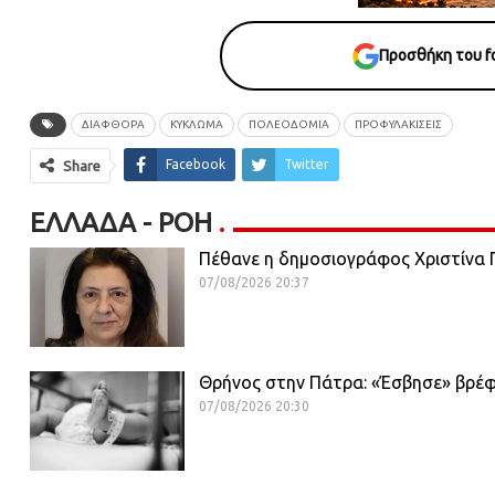
Προσθήκη του fo
ΔΙΑΦΘΟΡΑ
ΚΥΚΛΩΜΑ
ΠΟΛΕΟΔΟΜΙΑ
ΠΡΟΦΥΛΑΚΙΣΕΙΣ
Facebook
Twitter
Share
ΕΛΛΆΔΑ - ΡΟΗ
Πέθανε η δημοσιογράφος Χριστίνα Π
07/08/2026 20:37
Θρήνος στην Πάτρα: «Έσβησε» βρέφ
07/08/2026 20:30