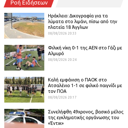
Ροή Ειδήσεων
Ηράκλειο: Δικογραφία για τα
λύματα στο λιμάνι, πίσω από την
πλατεία 18 Άγγλων
08/08/2026 20:33
Φιλική νίκη 0-1 της ΑΕΝ στο Γάζι με
Αλμυρό
08/08/2026 20:24
Καλή εμφάνιση ο ΠΑΟΚ στο
Ατσαλένιο 1-1 σε φιλικό παιγνίδι με
τον ΠΟΑ
08/08/2026 20:17
Συνελήφθη 49χρονος, βασικό μέλος
της εγκληματικής οργάνωσης του
«Έντικ»