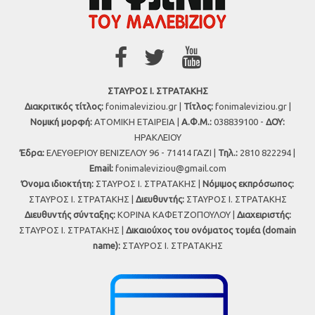
ΣΤΑΥΡΟΣ Ι. ΣΤΡΑΤΑΚΗΣ
Διακριτικός τίτλος:
fonimaleviziou.gr |
Τίτλος:
fonimaleviziou.gr |
Νομική μορφή:
ΑΤΟΜΙΚΗ ΕΤΑΙΡΕΙΑ |
Α.Φ.Μ.:
038839100 -
ΔΟΥ:
ΗΡΑΚΛΕΙΟΥ
Έδρα:
ΕΛΕΥΘΕΡΙΟΥ ΒΕΝΙΖΕΛΟΥ 96 - 71414 ΓΑΖΙ |
Τηλ.:
2810 822294 |
Εmail:
fonimaleviziou@gmail.com
Όνομα ιδιοκτήτη:
ΣΤΑΥΡΟΣ Ι. ΣΤΡΑΤΑΚΗΣ |
Νόμιμος εκπρόσωπος:
ΣΤΑΥΡΟΣ Ι. ΣΤΡΑΤΑΚΗΣ |
Διευθυντής:
ΣΤΑΥΡΟΣ Ι. ΣΤΡΑΤΑΚΗΣ
Διευθυντής σύνταξης:
ΚΟΡΙΝΑ ΚΑΦΕΤΖΟΠΟΥΛΟΥ |
Διαχειριστής:
ΣΤΑΥΡΟΣ Ι. ΣΤΡΑΤΑΚΗΣ |
Δικαιούχος του ονόματος τομέα (domain
name):
ΣΤΑΥΡΟΣ Ι. ΣΤΡΑΤΑΚΗΣ