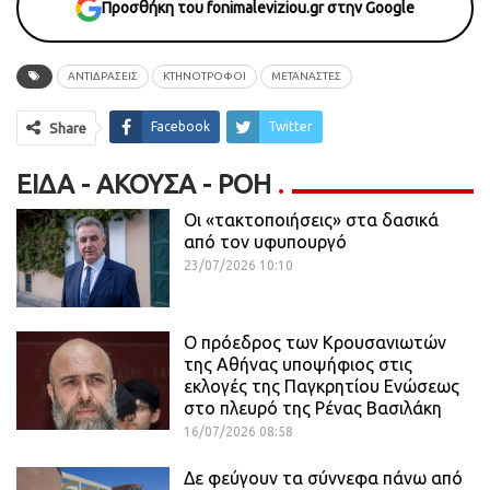
Προσθήκη του fonimaleviziou.gr στην Google
ΑΝΤΙΔΡΑΣΕΙΣ
ΚΤΗΝΟΤΡΟΦΟΙ
ΜΕΤΑΝΑΣΤΕΣ
Facebook
Twitter
Share
ΕΊΔΑ - ΆΚΟΥΣΑ - ΡΟΗ
Οι «τακτοποιήσεις» στα δασικά
από τον υφυπουργό
23/07/2026 10:10
Ο πρόεδρος των Κρουσανιωτών
της Αθήνας υποψήφιος στις
εκλογές της Παγκρητίου Ενώσεως
στο πλευρό της Ρένας Βασιλάκη
16/07/2026 08:58
Δε φεύγουν τα σύννεφα πάνω από