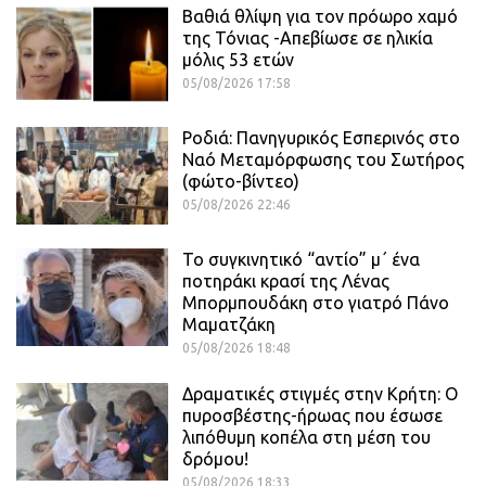
Βαθιά θλίψη για τον πρόωρο χαμό
της Τόνιας -Απεβίωσε σε ηλικία
μόλις 53 ετών
05/08/2026 17:58
Ροδιά: Πανηγυρικός Εσπερινός στο
Ναό Μεταμόρφωσης του Σωτήρος
(φώτο-βίντεο)
05/08/2026 22:46
Το συγκινητικό “αντίο” μ΄ ένα
ποτηράκι κρασί της Λένας
Μπορμπουδάκη στο γιατρό Πάνο
Μαματζάκη
05/08/2026 18:48
Δραματικές στιγμές στην Κρήτη: Ο
πυροσβέστης-ήρωας που έσωσε
λιπόθυμη κοπέλα στη μέση του
δρόμου!
05/08/2026 18:33