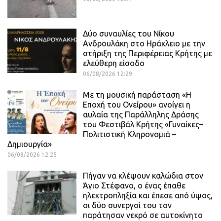
Δύο συναυλίες του Νίκου
Ανδρουλάκη στο Ηράκλειο με την
στήριξη της Περιφέρειας Κρήτης με
ελεύθερη είσοδο
06/08/2026 12:29
Με τη μουσική παράσταση «Η
Εποχή του Ονείρου» ανοίγει η
αυλαία της Παράλληλης Δράσης
του Φεστιβάλ Κρήτης «Γυναίκες–
Πολιτιστική Κληρονομιά –
Δημιουργία»
06/08/2026 12:25
Πήγαν να κλέψουν καλώδια στον
Άγιο Στέφανο, ο ένας έπαθε
ηλεκτροπληξία και έπεσε από ύψος,
οι δύο συνεργοί του τον
παράτησαν νεκρό σε αυτοκίνητο