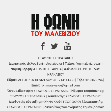
ΣΤΑΥΡΟΣ Ι. ΣΤΡΑΤΑΚΗΣ
Διακριτικός τίτλος:
fonimaleviziou.gr |
Τίτλος:
fonimaleviziou.gr |
Νομική μορφή:
ΑΤΟΜΙΚΗ ΕΤΑΙΡΕΙΑ |
Α.Φ.Μ.:
038839100 -
ΔΟΥ:
ΗΡΑΚΛΕΙΟΥ
Έδρα:
ΕΛΕΥΘΕΡΙΟΥ ΒΕΝΙΖΕΛΟΥ 96 - 71414 ΓΑΖΙ |
Τηλ.:
2810 822294 |
Εmail:
fonimaleviziou@gmail.com
Όνομα ιδιοκτήτη:
ΣΤΑΥΡΟΣ Ι. ΣΤΡΑΤΑΚΗΣ |
Νόμιμος εκπρόσωπος:
ΣΤΑΥΡΟΣ Ι. ΣΤΡΑΤΑΚΗΣ |
Διευθυντής:
ΣΤΑΥΡΟΣ Ι. ΣΤΡΑΤΑΚΗΣ
Διευθυντής σύνταξης:
ΚΟΡΙΝΑ ΚΑΦΕΤΖΟΠΟΥΛΟΥ |
Διαχειριστής:
ΣΤΑΥΡΟΣ Ι. ΣΤΡΑΤΑΚΗΣ |
Δικαιούχος του ονόματος τομέα (domain