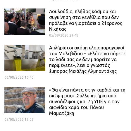
Λουλούδια, πλήθος κόσμου και
συγκίνηση στα γενέθλια που δεν
πρόλαβε να γιορτάσει ο 21χρονος
Νικήτας
05/08/2026 21:48
Απλήρωτοι ακόμη ελαιοπαραγωγοί
του Μαλεβιζίου – «Ελάτε να πάρετε
το λάδι σας αν δεν μπορείτε να
περιμένετε», λέει ο γνωστός
έμπορας Μιχάλης Αλμπαντάκης
06/08/2026 10:40
«Θα είναι πάντα στην καρδιά και τη
σκέψη μας»: Συλλυπητήρια από
συναδέλφους και 7η ΥΠΕ για τον
αιφνίδιο χαμό του Πάνου
Μαματζάκη
05/08/2026 15:05