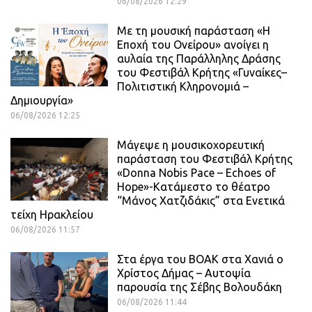
06/08/2026 12:29
Με τη μουσική παράσταση «Η
Εποχή του Ονείρου» ανοίγει η
αυλαία της Παράλληλης Δράσης
του Φεστιβάλ Κρήτης «Γυναίκες–
Πολιτιστική Κληρονομιά –
Δημιουργία»
06/08/2026 12:25
Μάγεψε η μουσικοχορευτική
παράσταση του Φεστιβάλ Κρήτης
«Donna Nobis Pace – Echoes of
Hope»-Κατάμεστο το θέατρο
“Μάνος Χατζιδάκις” στα Ενετικά
τείχη Ηρακλείου
06/08/2026 11:57
Στα έργα του ΒΟΑΚ στα Χανιά ο
Χρίστος Δήμας – Αυτοψία
παρουσία της Σέβης Βολουδάκη
06/08/2026 11:44