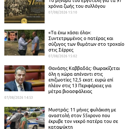
Το μήνυμα του Εργοτέλη για τα 97
χρόνια ζωής του συλλόγου
07/08/2026 15:10
«Τα έχω χάσει όλα»:
Συντετριμμένος ο πατέρας και
σύζυγος των θυμάτων στο τροχαίο
στις Σέρρες
07/08/2026 15:02
Θανάσης Καββαδάς: Θωρακίζεται
όλη η χώρα απέναντι στις
επιζωοτίες 12,5 εκατ. ευρώ επί
πλέον στις 13 Περιφέρειες για
μέτρα βιοασφάλειας
07/08/2026 14:53
Μυστράς: 11 μήνες φυλάκιση με
αναστολή στον 55χρονο που
έκρυβε τον νεκρό πατέρα του σε
καταψύκτη