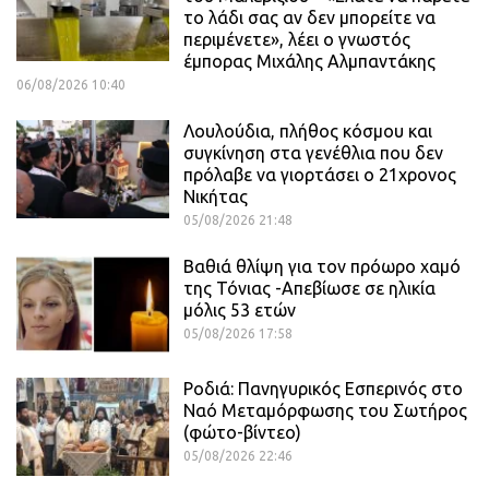
το λάδι σας αν δεν μπορείτε να
περιμένετε», λέει ο γνωστός
έμπορας Μιχάλης Αλμπαντάκης
06/08/2026 10:40
Λουλούδια, πλήθος κόσμου και
συγκίνηση στα γενέθλια που δεν
πρόλαβε να γιορτάσει ο 21χρονος
Νικήτας
05/08/2026 21:48
Βαθιά θλίψη για τον πρόωρο χαμό
της Τόνιας -Απεβίωσε σε ηλικία
μόλις 53 ετών
05/08/2026 17:58
Ροδιά: Πανηγυρικός Εσπερινός στο
Ναό Μεταμόρφωσης του Σωτήρος
(φώτο-βίντεο)
05/08/2026 22:46