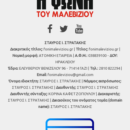
ΣΤΑΥΡΟΣ Ι. ΣΤΡΑΤΑΚΗΣ
Διακριτικός τίτλος:
fonimaleviziou.gr |
Τίτλος:
fonimaleviziou.gr |
Νομική μορφή:
ΑΤΟΜΙΚΗ ΕΤΑΙΡΕΙΑ |
Α.Φ.Μ.:
038839100 -
ΔΟΥ:
ΗΡΑΚΛΕΙΟΥ
Έδρα:
ΕΛΕΥΘΕΡΙΟΥ ΒΕΝΙΖΕΛΟΥ 96 - 71414 ΓΑΖΙ |
Τηλ.:
2810 822294 |
Εmail:
fonimaleviziou@gmail.com
Όνομα ιδιοκτήτη:
ΣΤΑΥΡΟΣ Ι. ΣΤΡΑΤΑΚΗΣ |
Νόμιμος εκπρόσωπος:
ΣΤΑΥΡΟΣ Ι. ΣΤΡΑΤΑΚΗΣ |
Διευθυντής:
ΣΤΑΥΡΟΣ Ι. ΣΤΡΑΤΑΚΗΣ
Διευθυντής σύνταξης:
ΚΟΡΙΝΑ ΚΑΦΕΤΖΟΠΟΥΛΟΥ |
Διαχειριστής:
ΣΤΑΥΡΟΣ Ι. ΣΤΡΑΤΑΚΗΣ |
Δικαιούχος του ονόματος τομέα (domain
name):
ΣΤΑΥΡΟΣ Ι. ΣΤΡΑΤΑΚΗΣ