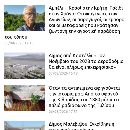
Αμπέλι – Κρασί στην Κρήτη: Ταξίδι
στον Χρόνο- Οι οικογένειες των
Ανωγείων, οι παραγωγοί, οι έμποροι
και οι μεταφορείς που κράτησαν
ζωντανή την αγροτική παράδοση
του τόπου
06/08/2026 17:35
Δήμας από Καστέλλι: «Τον
Νοέμβριο του 2028 το αεροδρόμιο
θα είναι πλήρως επιχειρησιακό»
07/08/2026 15:18
Όταν τα αντικείμενα αφηγούνται
την ιστορία μας: Από το υφαντό
της Κιθαρίδας του 1880 μέχρι το
παλιό ραδιόφωνο της Τυλίσου
06/08/2026 17:53
Δήμος Μαλεβιζίου: Εγκρίθηκε η
κατανομή της πάγιας