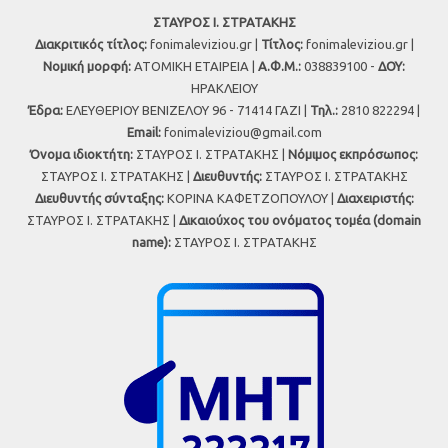
ΣΤΑΥΡΟΣ Ι. ΣΤΡΑΤΑΚΗΣ
Διακριτικός τίτλος:
fonimaleviziou.gr |
Τίτλος:
fonimaleviziou.gr |
Νομική μορφή:
ΑΤΟΜΙΚΗ ΕΤΑΙΡΕΙΑ |
Α.Φ.Μ.:
038839100 -
ΔΟΥ:
ΗΡΑΚΛΕΙΟΥ
Έδρα:
ΕΛΕΥΘΕΡΙΟΥ ΒΕΝΙΖΕΛΟΥ 96 - 71414 ΓΑΖΙ |
Τηλ.:
2810 822294 |
Εmail:
fonimaleviziou@gmail.com
Όνομα ιδιοκτήτη:
ΣΤΑΥΡΟΣ Ι. ΣΤΡΑΤΑΚΗΣ |
Νόμιμος εκπρόσωπος:
ΣΤΑΥΡΟΣ Ι. ΣΤΡΑΤΑΚΗΣ |
Διευθυντής:
ΣΤΑΥΡΟΣ Ι. ΣΤΡΑΤΑΚΗΣ
Διευθυντής σύνταξης:
ΚΟΡΙΝΑ ΚΑΦΕΤΖΟΠΟΥΛΟΥ |
Διαχειριστής:
ΣΤΑΥΡΟΣ Ι. ΣΤΡΑΤΑΚΗΣ |
Δικαιούχος του ονόματος τομέα (domain
name):
ΣΤΑΥΡΟΣ Ι. ΣΤΡΑΤΑΚΗΣ