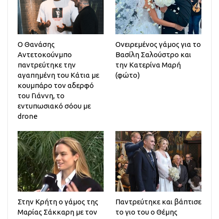
Ο Θανάσης
Ονειρεμένος γάμος για το
Αντετοκούνμπο
Βασίλη Σαλούστρο και
παντρεύτηκε την
την Κατερίνα Μαρή
αγαπημένη του Κάτια με
(φώτο)
κουμπάρο τον αδερφό
του Γιάννη, το
εντυπωσιακό σόου με
drone
Στην Κρήτη ο γάμος της
Παντρεύτηκε και βάπτισε
Μαρίας Σάκκαρη με τον
το γιο του ο Θέμης