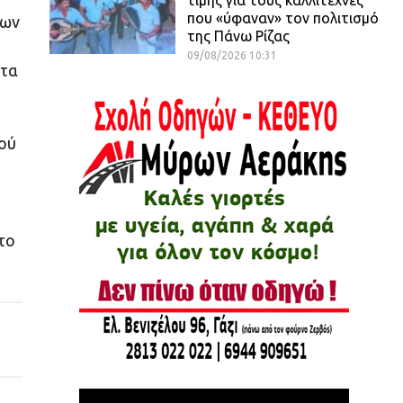
που «ύφαναν» τον πολιτισμό
εων
της Πάνω Ρίζας
09/08/2026 10:31
στα
ού
το