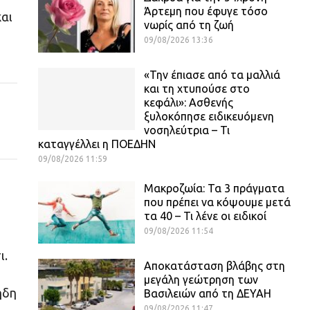
Άρτεμη που έφυγε τόσο
και
νωρίς από τη ζωή
09/08/2026 13:36
«Την έπιασε από τα μαλλιά
και τη χτυπούσε στο
κεφάλι»: Ασθενής
ξυλοκόπησε ειδικευόμενη
νοσηλεύτρια – Τι
καταγγέλλει η ΠΟΕΔΗΝ
09/08/2026 11:59
Μακροζωία: Τα 3 πράγματα
που πρέπει να κόψουμε μετά
τα 40 – Τι λένε οι ειδικοί
09/08/2026 11:54
ι.
Αποκατάσταση βλάβης στη
μεγάλη γεώτρηση των
ήδη
Βασιλειών από τη ΔΕΥΑΗ
09/08/2026 11:47