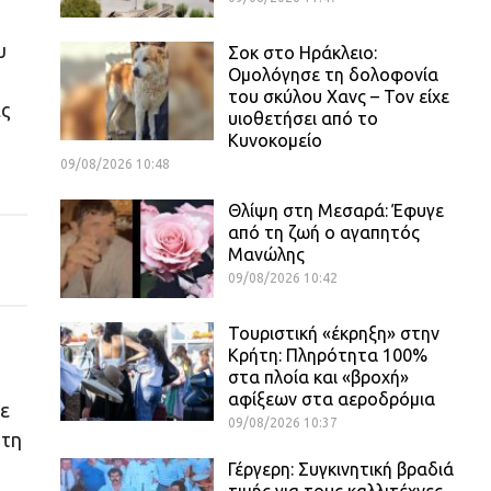
υ
Σοκ στο Ηράκλειο:
Ομολόγησε τη δολοφονία
του σκύλου Χανς – Τον είχε
ας
υιοθετήσει από το
Κυνοκομείο
09/08/2026 10:48
Θλίψη στη Μεσαρά: Έφυγε
από τη ζωή ο αγαπητός
Μανώλης
09/08/2026 10:42
Τουριστική «έκρηξη» στην
Κρήτη: Πληρότητα 100%
στα πλοία και «βροχή»
αφίξεων στα αεροδρόμια
τε
09/08/2026 10:37
 τη
Γέργερη: Συγκινητική βραδιά
τιμής για τους καλλιτέχνες