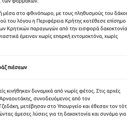
ς των φαρμάκων.
ή μέσα στο φθινόπωρο, με τους πληθυσμούς του δάκο
τού του λόγου η Περιφέρεια Κρήτης κατέθεσε επίσημο
 των Κρητικών παραγωγών από την εισφορά δακοκτονί
υσιαστικά έμειναν χωρίς επαρκή εντομοκτόνα, χωρίς
άζ πιέσεων
είς κινήθηκαν δυναμικά από νωρίς φέτος. Στις αρχές
 Αρναουτάκης, συνοδευόμενος από τον
Τζεδάκη, μετέβησαν στο Υπουργείο και έθεσαν τον τό
τας άμεσες λύσεις για τη δακοκτονία και συνάμα για