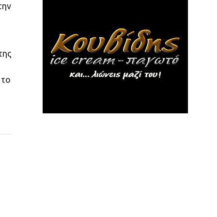
την
της
 το