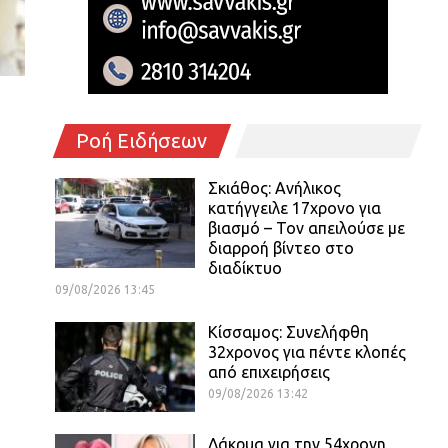
Ροή Ειδήσεων
Σκιάθος: Ανήλικος
κατήγγειλε 17χρονο για
βιασμό – Τον απειλούσε με
διαρροή βίντεο στο
διαδίκτυο
09/08/2026 13:45
Κίσσαμος: Συνελήφθη
32χρονος για πέντε κλοπές
από επιχειρήσεις
09/08/2026 13:42
Δάκρυα για την 54χρονη