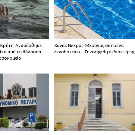
 Κρήτη: Ανασύρθηκε
Χανιά: Νεκρός 64χρονος σε πισίνα
ίκα από τη θάλασσα –
ξενοδοχείου – Συνελήφθη ο ιδιοκτήτη
οσοκομείο