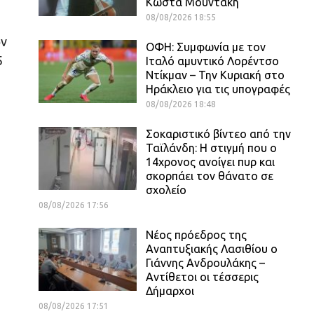
Κώστα Μουντάκη
08/08/2026 18:55
ων
ΟΦΗ: Συμφωνία με τον
5
Ιταλό αμυντικό Λορέντσο
Ντίκμαν – Την Κυριακή στο
Ηράκλειο για τις υπογραφές
08/08/2026 18:48
Σοκαριστικό βίντεο από την
Ταϊλάνδη: Η στιγμή που ο
14χρονος ανοίγει πυρ και
σκορπάει τον θάνατο σε
σχολείο
08/08/2026 17:56
Νέος πρόεδρος της
Αναπτυξιακής Λασιθίου ο
Γιάννης Ανδρουλάκης –
Αντίθετοι οι τέσσερις
Δήμαρχοι
08/08/2026 17:51