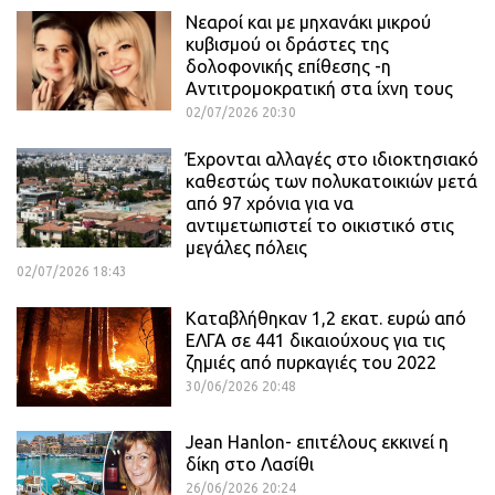
Νεαροί και με μηχανάκι μικρού
κυβισμού οι δράστες της
δολοφονικής επίθεσης -η
Αντιτρομοκρατική στα ίχνη τους
02/07/2026 20:30
Έχρονται αλλαγές στο ιδιοκτησιακό
καθεστώς των πολυκατοικιών μετά
από 97 χρόνια για να
αντιμετωπιστεί το οικιστικό στις
μεγάλες πόλεις
02/07/2026 18:43
Καταβλήθηκαν 1,2 εκατ. ευρώ από
ΕΛΓΑ σε 441 δικαιούχους για τις
ζημιές από πυρκαγιές του 2022
30/06/2026 20:48
Jean Hanlon- επιτέλους εκκινεί η
δίκη στο Λασίθι
26/06/2026 20:24