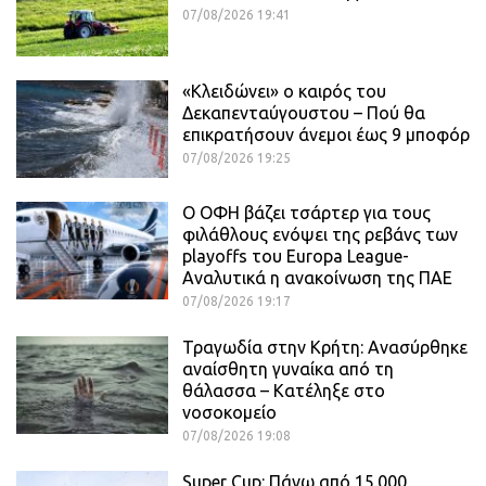
07/08/2026 19:41
«Κλειδώνει» ο καιρός του
Δεκαπενταύγουστου – Πού θα
επικρατήσουν άνεμοι έως 9 μποφόρ
07/08/2026 19:25
Ο ΟΦΗ βάζει τσάρτερ για τους
φιλάθλους ενόψει της ρεβάνς των
playoffs του Europa League-
Αναλυτικά η ανακοίνωση της ΠΑΕ
07/08/2026 19:17
Τραγωδία στην Κρήτη: Ανασύρθηκε
αναίσθητη γυναίκα από τη
θάλασσα – Κατέληξε στο
νοσοκομείο
07/08/2026 19:08
Super Cup: Πάνω από 15.000