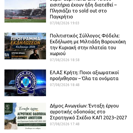
εισιτήρια έχουν ήδη διατεθεί –
Πλησιάζει το sold out στο
Παγκρήτιο
07/08/2026 19:03
Πολιτιστικός Σύλλογος Φόδελε:
Εκδήλωση με Μιλτιάδη Βαρουχάκη
την Κυριακή στην πλατεία του
χωριού
07/08/2026 18:58
ΕΛ.ΑΣ Κρήτη: Ποιοι αξιωματικοί
προήχθησαν – Όλα τα ονόματα
07/08/2026 18:48
Δήμος Ανωγείων: Ένταξη έργου
αγροτικής οδοποιίας στο
Στρατηγικό Σχέδιο ΚΑΠ 2023–2027
07/08/2026 17:48