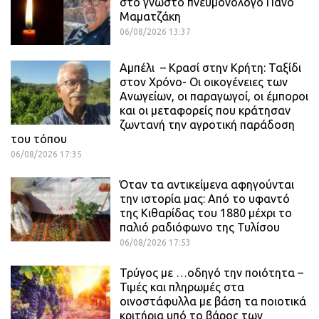
στο γνωστό πνευμονολογο Πάνο
Μαματζάκη
06/08/2026 13:37
Αμπέλι – Κρασί στην Κρήτη: Ταξίδι
στον Χρόνο- Οι οικογένειες των
Ανωγείων, οι παραγωγοί, οι έμποροι
και οι μεταφορείς που κράτησαν
ζωντανή την αγροτική παράδοση
του τόπου
06/08/2026 17:35
Όταν τα αντικείμενα αφηγούνται
την ιστορία μας: Από το υφαντό
της Κιθαρίδας του 1880 μέχρι το
παλιό ραδιόφωνο της Τυλίσου
06/08/2026 17:53
Τρύγος με …οδηγό την ποιότητα –
Τιμές και πληρωμές στα
οινοστάφυλλα με βάση τα ποιοτικά
κριτήρια υπό το βάρος των