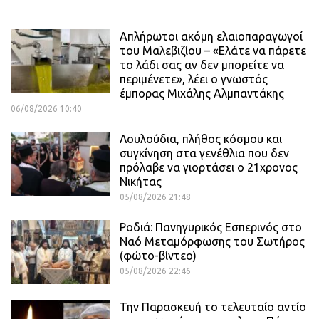
Απλήρωτοι ακόμη ελαιοπαραγωγοί
του Μαλεβιζίου – «Ελάτε να πάρετε
το λάδι σας αν δεν μπορείτε να
περιμένετε», λέει ο γνωστός
έμπορας Μιχάλης Αλμπαντάκης
06/08/2026 10:40
Λουλούδια, πλήθος κόσμου και
συγκίνηση στα γενέθλια που δεν
πρόλαβε να γιορτάσει ο 21χρονος
Νικήτας
05/08/2026 21:48
Ροδιά: Πανηγυρικός Εσπερινός στο
Ναό Μεταμόρφωσης του Σωτήρος
(φώτο-βίντεο)
05/08/2026 22:46
Την Παρασκευή το τελευταίο αντίο