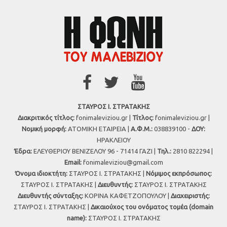
ΣΤΑΥΡΟΣ Ι. ΣΤΡΑΤΑΚΗΣ
Διακριτικός τίτλος:
fonimaleviziou.gr |
Τίτλος:
fonimaleviziou.gr |
Νομική μορφή:
ΑΤΟΜΙΚΗ ΕΤΑΙΡΕΙΑ |
Α.Φ.Μ.:
038839100 -
ΔΟΥ:
ΗΡΑΚΛΕΙΟΥ
Έδρα:
ΕΛΕΥΘΕΡΙΟΥ ΒΕΝΙΖΕΛΟΥ 96 - 71414 ΓΑΖΙ |
Τηλ.:
2810 822294 |
Εmail:
fonimaleviziou@gmail.com
Όνομα ιδιοκτήτη:
ΣΤΑΥΡΟΣ Ι. ΣΤΡΑΤΑΚΗΣ |
Νόμιμος εκπρόσωπος:
ΣΤΑΥΡΟΣ Ι. ΣΤΡΑΤΑΚΗΣ |
Διευθυντής:
ΣΤΑΥΡΟΣ Ι. ΣΤΡΑΤΑΚΗΣ
Διευθυντής σύνταξης:
ΚΟΡΙΝΑ ΚΑΦΕΤΖΟΠΟΥΛΟΥ |
Διαχειριστής:
ΣΤΑΥΡΟΣ Ι. ΣΤΡΑΤΑΚΗΣ |
Δικαιούχος του ονόματος τομέα (domain
name):
ΣΤΑΥΡΟΣ Ι. ΣΤΡΑΤΑΚΗΣ