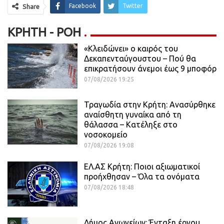
Facebook
Twitter
Share
ΚΡΉΤΗ - ΡΟΗ
«Κλειδώνει» ο καιρός του
Δεκαπενταύγουστου – Πού θα
επικρατήσουν άνεμοι έως 9 μποφόρ
07/08/2026 19:25
Τραγωδία στην Κρήτη: Ανασύρθηκε
αναίσθητη γυναίκα από τη
θάλασσα – Κατέληξε στο
νοσοκομείο
07/08/2026 19:08
ΕΛ.ΑΣ Κρήτη: Ποιοι αξιωματικοί
προήχθησαν – Όλα τα ονόματα
07/08/2026 18:48
Δήμος Ανωγείων: Ένταξη έργου