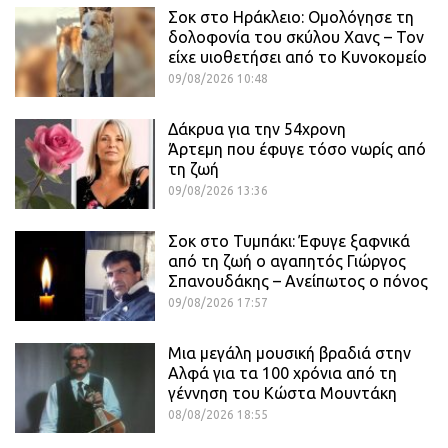
Σοκ στο Ηράκλειο: Ομολόγησε τη
δολοφονία του σκύλου Χανς – Τον
είχε υιοθετήσει από το Κυνοκομείο
09/08/2026 10:48
Δάκρυα για την 54χρονη
Άρτεμη που έφυγε τόσο νωρίς από
τη ζωή
09/08/2026 13:36
Σοκ στο Τυμπάκι: Έφυγε ξαφνικά
από τη ζωή ο αγαπητός Γιώργος
Σπανουδάκης – Ανείπωτος ο πόνος
09/08/2026 17:57
Μια μεγάλη μουσική βραδιά στην
Αλφά για τα 100 χρόνια από τη
γέννηση του Κώστα Μουντάκη
08/08/2026 18:55