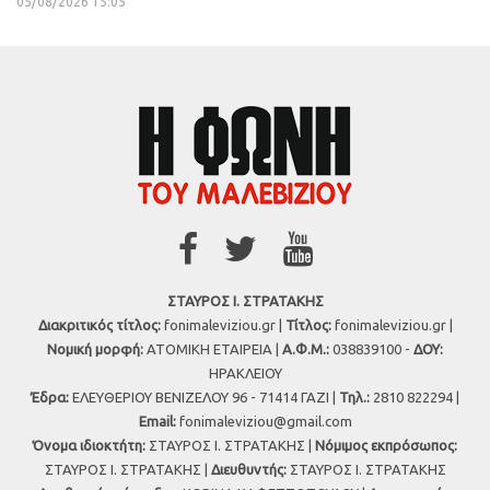
05/08/2026 15:05
ΣΤΑΥΡΟΣ Ι. ΣΤΡΑΤΑΚΗΣ
Διακριτικός τίτλος:
fonimaleviziou.gr |
Τίτλος:
fonimaleviziou.gr |
Νομική μορφή:
ΑΤΟΜΙΚΗ ΕΤΑΙΡΕΙΑ |
Α.Φ.Μ.:
038839100 -
ΔΟΥ:
ΗΡΑΚΛΕΙΟΥ
Έδρα:
ΕΛΕΥΘΕΡΙΟΥ ΒΕΝΙΖΕΛΟΥ 96 - 71414 ΓΑΖΙ |
Τηλ.:
2810 822294 |
Εmail:
fonimaleviziou@gmail.com
Όνομα ιδιοκτήτη:
ΣΤΑΥΡΟΣ Ι. ΣΤΡΑΤΑΚΗΣ |
Νόμιμος εκπρόσωπος:
ΣΤΑΥΡΟΣ Ι. ΣΤΡΑΤΑΚΗΣ |
Διευθυντής:
ΣΤΑΥΡΟΣ Ι. ΣΤΡΑΤΑΚΗΣ