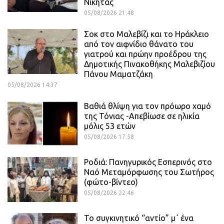
Νικήτας
05/08/2026 21:48
Σοκ στο Μαλεβίζι και το Ηράκλειο
από τον αιφνίδιο θάνατο του
γιατρού και πρώην προέδρου της
Δημοτικής Πινακοθήκης Μαλεβιζίου
Πάνου Μαματζάκη
05/08/2026 14:37
Βαθιά θλίψη για τον πρόωρο χαμό
της Τόνιας -Απεβίωσε σε ηλικία
μόλις 53 ετών
05/08/2026 17:58
Ροδιά: Πανηγυρικός Εσπερινός στο
Ναό Μεταμόρφωσης του Σωτήρος
(φώτο-βίντεο)
05/08/2026 22:46
Το συγκινητικό “αντίο” μ΄ ένα