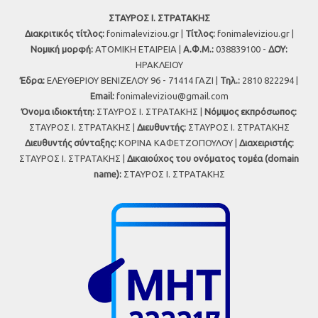
ΣΤΑΥΡΟΣ Ι. ΣΤΡΑΤΑΚΗΣ
Διακριτικός τίτλος:
fonimaleviziou.gr |
Τίτλος:
fonimaleviziou.gr |
Νομική μορφή:
ΑΤΟΜΙΚΗ ΕΤΑΙΡΕΙΑ |
Α.Φ.Μ.:
038839100 -
ΔΟΥ:
ΗΡΑΚΛΕΙΟΥ
Έδρα:
ΕΛΕΥΘΕΡΙΟΥ ΒΕΝΙΖΕΛΟΥ 96 - 71414 ΓΑΖΙ |
Τηλ.:
2810 822294 |
Εmail:
fonimaleviziou@gmail.com
Όνομα ιδιοκτήτη:
ΣΤΑΥΡΟΣ Ι. ΣΤΡΑΤΑΚΗΣ |
Νόμιμος εκπρόσωπος:
ΣΤΑΥΡΟΣ Ι. ΣΤΡΑΤΑΚΗΣ |
Διευθυντής:
ΣΤΑΥΡΟΣ Ι. ΣΤΡΑΤΑΚΗΣ
Διευθυντής σύνταξης:
ΚΟΡΙΝΑ ΚΑΦΕΤΖΟΠΟΥΛΟΥ |
Διαχειριστής:
ΣΤΑΥΡΟΣ Ι. ΣΤΡΑΤΑΚΗΣ |
Δικαιούχος του ονόματος τομέα (domain
name):
ΣΤΑΥΡΟΣ Ι. ΣΤΡΑΤΑΚΗΣ