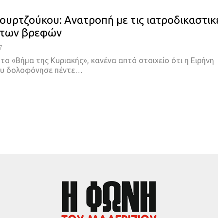
ουρτζούκου: Ανατροπή με τις ιατροδικαστικ
 των βρεφών
7
ο «Βήμα της Κυριακής», κανένα απτό στοιχείο ότι η Ειρήνη
υ δολοφόνησε πέντε…