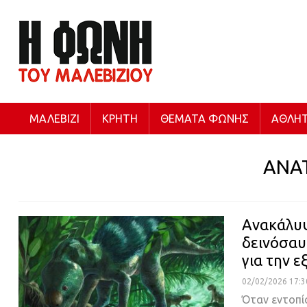
ΜΑΛΕΒΊΖΙ
ΚΡΉΤΗ
ΘΈΜΑΤΑ ΦΩΝΉΣ
ΑΘΛΗΤ
ΑΝΑ
Ανακάλυ
δεινόσαυ
για την ε
02/02/2026 17:3
Όταν εντοπί