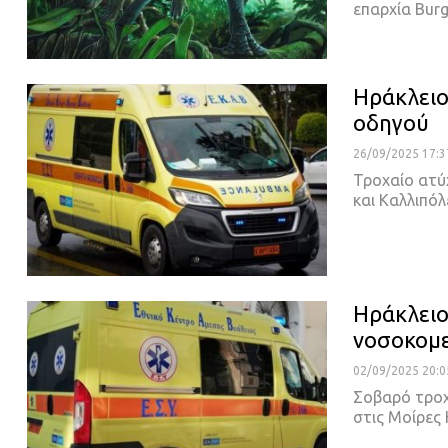
επαρχία Burg
Ηράκλειο
οδηγού
26/09/2025 17:3
Τροχαίο ατύ
και Καλλιπό
Ηράκλειο
νοσοκομε
02/09/2025 20:0
Σοβαρό τροχ
στις Μοίρες