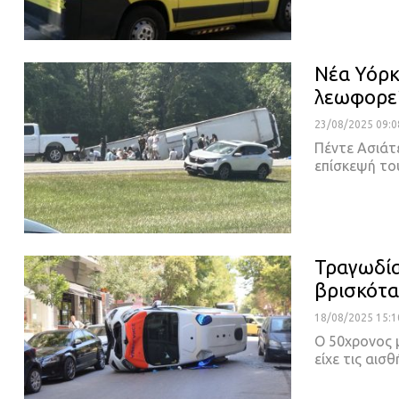
Νέα Υόρκ
λεωφορεί
23/08/2025 09:0
Πέντε Ασιάτ
επίσκεψή το
Τραγωδία
βρισκότα
18/08/2025 15:1
Ο 50χρονος 
είχε τις αισ