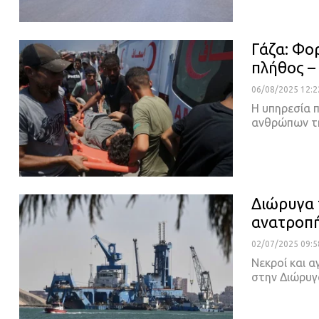
Γάζα: Φο
πλήθος –
06/08/2025 12:2
Η υπηρεσία 
ανθρώπων τ
Διώρυγα 
ανατροπή
02/07/2025 09:5
Νεκροί και 
στην Διώρυγ