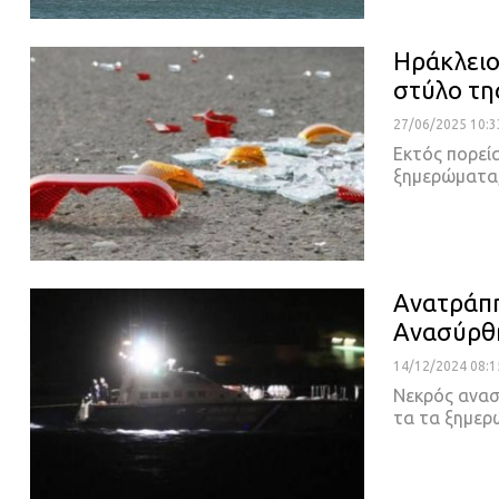
Ηράκλειο
στύλο τη
27/06/2025 10:3
Εκτός πορεί
ξημερώματα
Ανατράπη
Ανασύρθη
14/12/2024 08:1
Νεκρός ανασ
τα τα ξημε