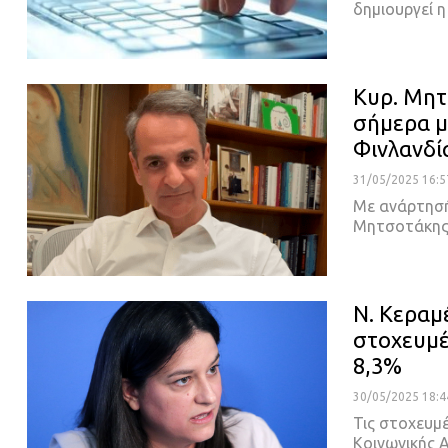
δημιουργεί 
Κυρ. Μητ
σήμερα μ
Φινλανδία
31/05/2025 16:5
Με ανάρτησή
Μητσοτάκης
Ν. Κεραμ
στοχευμέ
8,3%
30/05/2025 18:4
Τις στοχευμέ
Κοινωνικής 