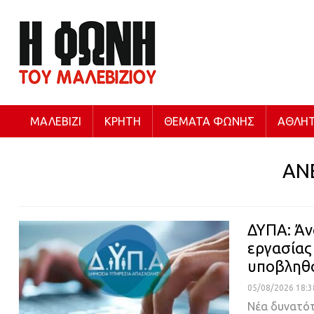
ΜΑΛΕΒΊΖΙ
ΚΡΉΤΗ
ΘΈΜΑΤΑ ΦΩΝΉΣ
ΑΘΛΗΤ
ΑΝ
ΔΥΠΑ: Άνο
εργασίας
υποβληθ
05/08/2026 18:3
Νέα δυνατότ