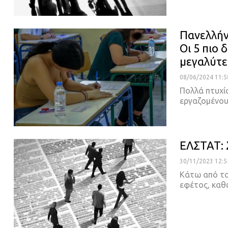
Πανελλήνι
Οι 5 πιο 
μεγαλύτε
08/06/2024 11:5
Πολλά πτυχία
εργαζoμένου
ΕΛΣΤΑΤ: 
30/11/2023 12:5
Κάτω από το
εφέτος, καθ