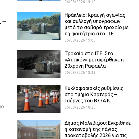
06/08/2026 19:10
Ηράκλειο: Κραυγή αγωνίας
 –
και συλλογή υπογραφών
μετά το σοβαρό τροχαίο με
τη φοιτήτρια στο ΙΤΕ
06/08/2026 19:06
Τροχαίο στο ΙΤΕ: Στο
«Αττικόν» μεταφέρθηκε η
20χρονη Ραφαέλα
06/08/2026 18:33
Κυκλοφοριακές ρυθμίσεις
στο τμήμα Καρτερός –
Γούρνες του Β.Ο.Α.Κ.
ιο
06/08/2026 18:26
Δήμος Μαλεβιζίου: Εγκρίθηκε
η κατανομή της πάγιας
προκαταβολής 2026 για τις