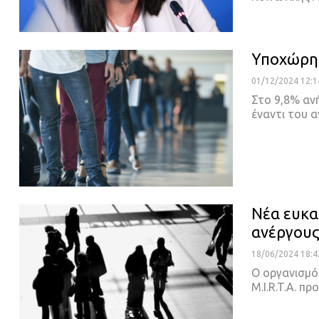
Υποχώρησ
01/12/2024 12:1
Στο 9,8% αν
έναντι του
Νέα ευκαι
ανέργου
18/06/2024 18:4
Ο οργανισμός
M.I.R.T.A. π