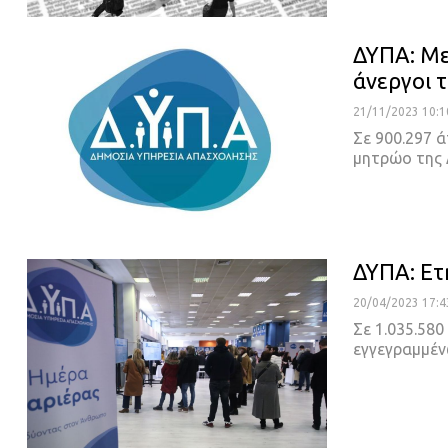
ΔΥΠΑ: Με
άνεργοι 
21/11/2023 10:1
Σε 900.297 
μητρώο της 
ΔΥΠΑ: Ετ
20/04/2023 17:4
Σε 1.035.58
εγγεγραμμέν